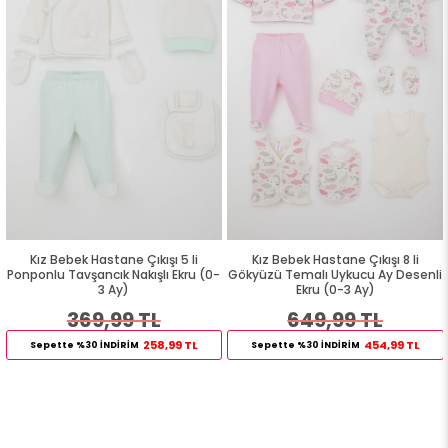
Kız Bebek Hastane Çıkışı 5 li
Kız Bebek Hastane Çıkışı 8 li
Ponponlu Tavşancık Nakışlı Ekru (0-
Gökyüzü Temalı Uykucu Ay Desenli
3 Ay)
Ekru (0-3 Ay)
369,99 TL
649,99 TL
258,99 TL
454,99 TL
Sepette %30 İNDİRİM
Sepette %30 İNDİRİM