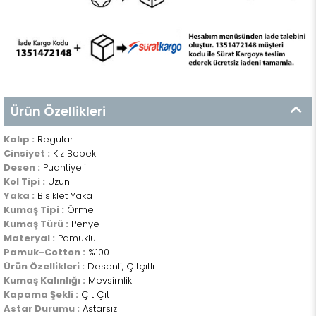
Ürün Özellikleri
Kalıp :
Regular
Cinsiyet :
Kız Bebek
Desen :
Puantiyeli
Kol Tipi :
Uzun
Yaka :
Bisiklet Yaka
Kumaş Tipi :
Örme
Kumaş Türü :
Penye
Materyal :
Pamuklu
Pamuk-Cotton :
%100
Ürün Özellikleri :
Desenli, Çıtçıtlı
Kumaş Kalınlığı :
Mevsimlik
Kapama Şekli :
Çıt Çıt
Astar Durumu :
Astarsız