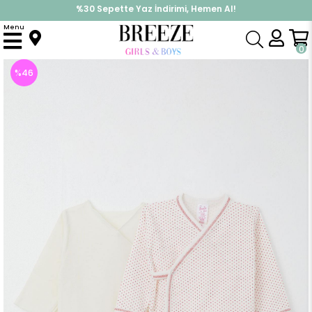
%30 Sepette Yaz İndirimi, Hemen Al!
İndirimlere ek %10 İndirimi Kap, Hemen Üye Ol!
Menu
Anasayfa
Kız Bebek
Hastane Çıkışı
Yenidoğan Bebek İç Dış Çıtçıtlı 2 li Zıbın Puantiye Desenli Beyaz (0-3 Ay)
0
%
46
İndirim