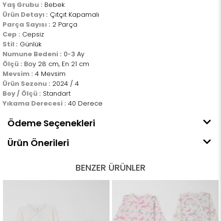
Yaş Grubu :
Bebek
Ürün Detayı :
Çıtçıt Kapamalı
Parça Sayısı :
2 Parça
Cep :
Cepsiz
Stil :
Günlük
Numune Bedeni :
0-3 Ay
Ölçü :
Boy 28 cm, En 21 cm
Mevsim :
4 Mevsim
Ürün Sezonu :
2024 / 4
Boy / Ölçü :
Standart
Yıkama Derecesi :
40 Derece
Ödeme Seçenekleri
Ürün Önerileri
BENZER ÜRÜNLER