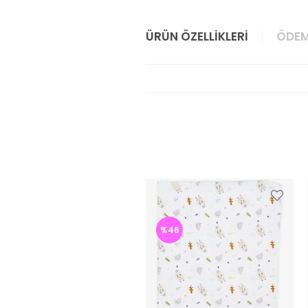
ÜRÜN ÖZELLIKLERI
ÖDEM
%46