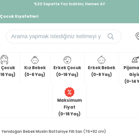
İndirimlere ek %10 İndirimi Kap, Hemen Üye Ol!
%30 Sepette Yaz İndirimi, Hemen Al!
 Çocuk Kıyafetleri
z Çocuk
Kız Bebek
Erkek Çocuk
Erkek Bebek
Pijama 
16 Yaş)
(0-6 Yaş)
(0-16 Yaş)
(0-6 Yaş)
Giy
(0-14 
Maksimum
Fiyat
(0-16 Yaş)
Yenidoğan Bebek Müslin Battaniye Filli Sarı (76×92 cm)