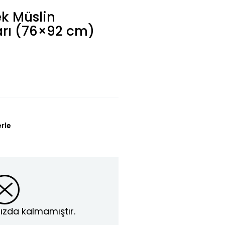
k Müslin
Sarı (76×92 cm)
erle
ızda kalmamıştır.