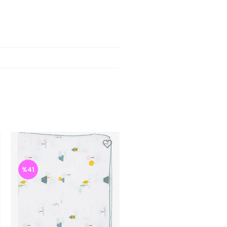
%41
%42