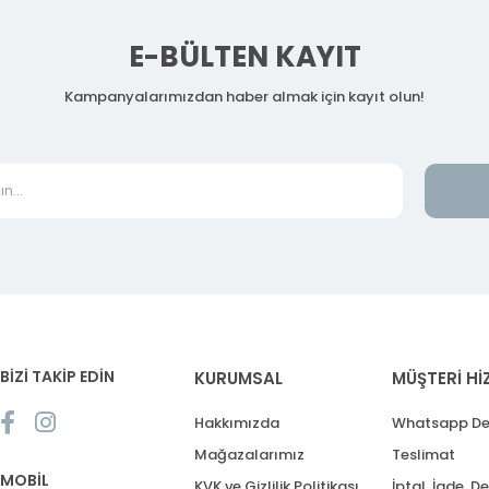
E-BÜLTEN KAYIT
Kampanyalarımızdan haber almak için kayıt olun!
BİZİ TAKİP EDİN
KURUMSAL
MÜŞTERİ Hİ
Hakkımızda
Whatsapp De
Mağazalarımız
Teslimat
MOBİL
KVK ve Gizlilik Politikası
İptal, İade, D