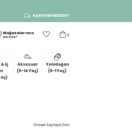
KARGOM NEREDE?
Mağazalarımız
0
Nerede?
& İç
Aksesuar
Yenidoğan
im
(0-14 Yaş)
(0-1 Yaş)
Yaş)
Önceki Sayfaya Dön