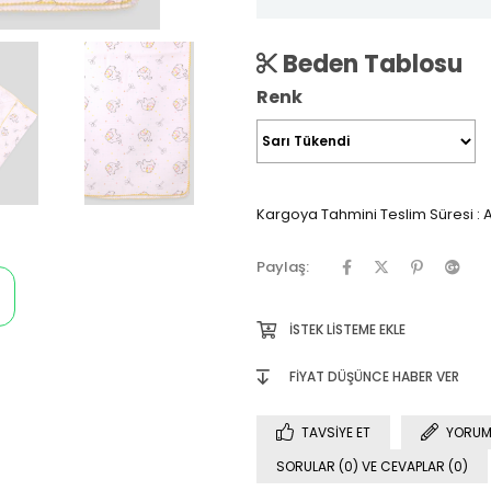
Beden Tablosu
Renk
Kargoya Tahmini Teslim Süresi
:
A
Paylaş:
İSTEK LISTEME EKLE
FIYAT DÜŞÜNCE HABER VER
TAVSIYE ET
YORUM
SORULAR (0) VE CEVAPLAR (0)