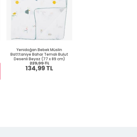
Yenidoğan Bebek Müslin
Yenidoğan Bebek Battaniyes
Batttaniye Bahar Temalı Bulut
Yılbaşı Temalı Ekru (75 x 85 c
Desenli Beyaz (77 x 89 cm)
229,99 TL
319,99 TL
134,99 TL
184,99 TL