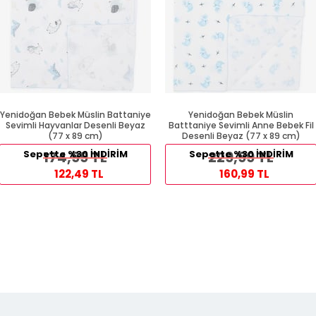
Yenidoğan Bebek Müslin Battaniye
Yenidoğan Bebek Müslin
Sevimli Hayvanlar Desenli Beyaz
Batttaniye Sevimli Anne Bebek Fil
(77 x 89 cm)
Desenli Beyaz (77 x 89 cm)
Sepette %30 İNDİRİM
174,99 TL
Sepette %30 İNDİRİM
229,99 TL
122,49 TL
160,99 TL