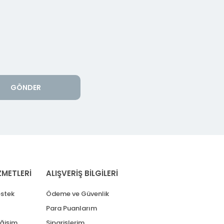
GÖNDER
ZMETLERİ
ALIŞVERİŞ BİLGİLERİ
stek
Ödeme ve Güvenlik
Para Puanlarım
eğişim
Siparişlerim