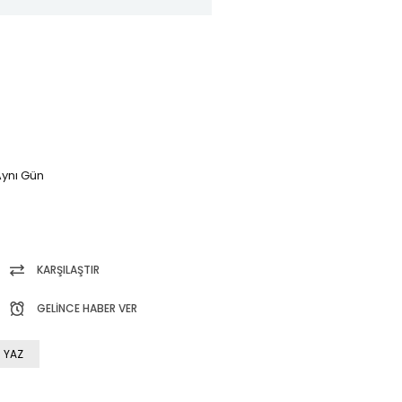
ynı Gün
KARŞILAŞTIR
GELINCE HABER VER
 YAZ