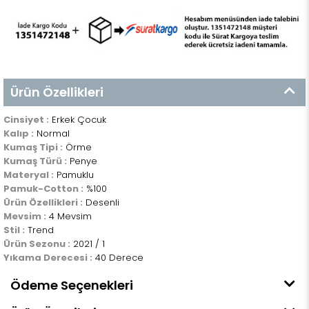
Ürün Özellikleri
Cinsiyet :
Erkek Çocuk
Kalıp :
Normal
Kumaş Tipi :
Örme
Kumaş Türü :
Penye
Materyal :
Pamuklu
Pamuk-Cotton :
%100
Ürün Özellikleri :
Desenli
Mevsim :
4 Mevsim
Stil :
Trend
Ürün Sezonu :
2021 / 1
Yıkama Derecesi :
40 Derece
Ödeme Seçenekleri