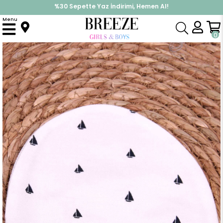
%30 Sepette Yaz İndirimi, Hemen Al!
İndirimlere ek %10 İndirimi Kap, Hemen Üye Ol!
Menu
Anasayfa
Yenidoğan
Şapka
Yenidoğan Bebek Şapkası Yelkenli Ekru
0