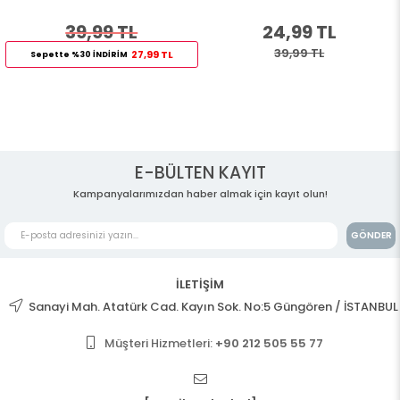
39,99 TL
24,99 TL
39,99 TL
27,99 TL
Sepette %30 İNDİRİM
E-BÜLTEN KAYIT
Kampanyalarımızdan haber almak için kayıt olun!
GÖNDER
İLETİŞİM
Sanayi Mah. Atatürk Cad. Kayın Sok. No:5 Güngören / İSTANBUL
Müşteri Hizmetleri:
+90 212 505 55 77