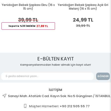
Yenidoğan Bebek Şapkası Ekru (16 x
Yenidoğan Bebek Şapkası Açık Gri
15 cm)
Melanj (16 x 15 cm)
39,99 TL
24,99 TL
39,99 TL
27,99 TL
Sepette %30 İNDİRİM
E-BÜLTEN KAYIT
Kampanyalarımızdan haber almak için kayıt olun!
GÖNDER
İLETİŞİM
Sanayi Mah. Atatürk Cad. Kayın Sok. No:5 Güngören / İSTANBUL
Müşteri Hizmetleri:
+90 212 505 55 77