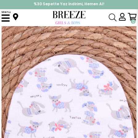
%30 Sepette Yaz İndirimi, Hemen Al!
İndirimlere ek %10 İndirimi Kap, Hemen Üye Ol!
Menu
Anasayfa
Yenidoğan
Şapka
Yenidoğan Bebek Şapkası Hayvancık Desenli Beyaz (Standart)
0