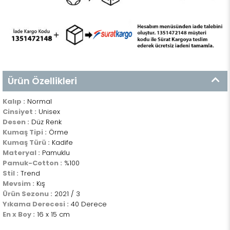
Ürün Özellikleri
Kalıp :
Normal
Cinsiyet :
Unisex
Desen :
Düz Renk
Kumaş Tipi :
Örme
Kumaş Türü :
Kadife
Materyal :
Pamuklu
Pamuk-Cotton :
%100
Stil :
Trend
Mevsim :
Kış
Ürün Sezonu :
2021 / 3
Yıkama Derecesi :
40 Derece
En x Boy :
16 x 15 cm