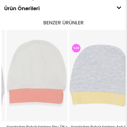
Ürün Önerileri
BENZER ÜRÜNLER
%38
Yenidoğan Bebek Şapkası Ekru (16 x
Yenidoğan Bebek Şapkası Açık Gri