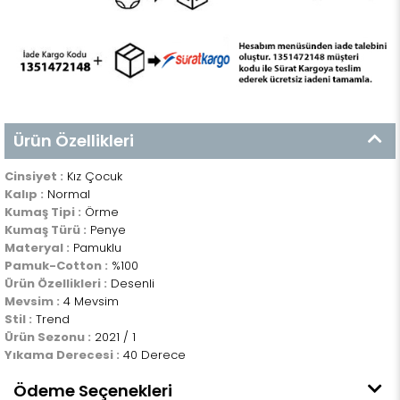
Ürün Özellikleri
Cinsiyet :
Kız Çocuk
Kalıp :
Normal
Kumaş Tipi :
Örme
Kumaş Türü :
Penye
Materyal :
Pamuklu
Pamuk-Cotton :
%100
Ürün Özellikleri :
Desenli
Mevsim :
4 Mevsim
Stil :
Trend
Ürün Sezonu :
2021 / 1
Yıkama Derecesi :
40 Derece
Ödeme Seçenekleri