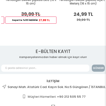
15 cm)
Melanj (16 x 15 cm)
39,99 TL
24,99 TL
39,99 TL
27,99 TL
Sepette %30 İNDİRİM
E-BÜLTEN KAYIT
Kampanyalarımızdan haber almak için kayıt olun!
GÖNDER
İLETİŞİM
Sanayi Mah. Atatürk Cad. Kayın Sok. No:5 Güngören / İSTANBUL
Müşteri Hizmetleri:
+90 212 505 55 77