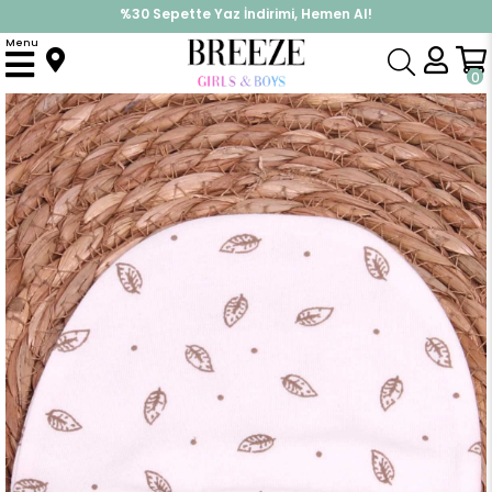
%30 Sepette Yaz İndirimi, Hemen Al!
İndirimlere ek %10 İndirimi Kap, Hemen Üye Ol!
Menu
Anasayfa
Yenidoğan
Şapka
Yenidoğan Bebek Şapkası Yaprak Desenli Ekru
0