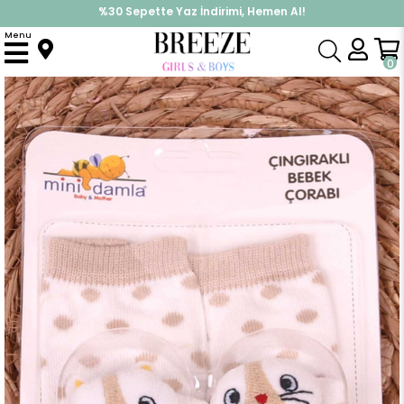
%30 Sepette Yaz İndirimi, Hemen Al!
İndirimlere ek %10 İndirimi Kap, Hemen Üye Ol!
Menu
Anasayfa
Aksesuar
Çorap
Yenidoğan Çorap Çıngıraklı Puantiyeli Hayvancık Aksesuarlı Açık Kahverengi
0