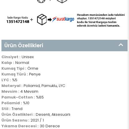
Ürün Özellikleri
Cinsiyet :
Unisex
Kalıp :
Normal
Kumaş Tipi :
Örme
Kumaş Türü :
Penye
LYC :
%5
Materyal :
Poliamid, Pamuklu, LYC
Mevsim :
4 Mevsim
Pamuk-Cotton :
%85
Poliamid :
%10
Stil :
Trend
Ürün Özellikleri :
Desenli, Aksesuarlı
Ürün Sezonu :
2021 / 1
Yıkama Derecesi :
30 Derece