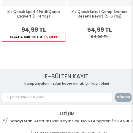
Kız Çocuk Sportif Patik Çorap
Kız Çocuk Soket Çorap Ananas
Lacivert (1-14 Yaş)
Desenli Beyaz (5-6 Yaş)
94,99 TL
54,99 TL
94,99 TL
66,49 TL
Sepette %30 İNDİRİM
E-BÜLTEN KAYIT
Kampanyalarımızdan haber almak için kayıt olun!
GÖNDER
İLETİŞİM
Sanayi Mah. Atatürk Cad. Kayın Sok. No:5 Güngören / İSTANBUL