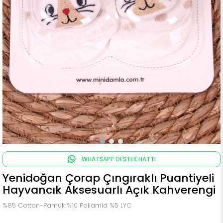
WHATSAPP DESTEK HATTI
Yenidoğan Çorap Çıngıraklı Puantiyeli
Hayvancık Aksesuarlı Açık Kahverengi
%85 Cotton-Pamuk %10 Poliamid %5 LYC