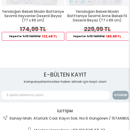
Yenidoğan Bebek Müslin Battaniye
Yenidoğan Bebek Müslin
Sevimli Hayvanlar Desenli Beyaz
Batttaniye Sevimli Anne Bebek Fil
(77 x 89 cm)
Desenli Beyaz (77 x 89 cm)
174,99 TL
229,99 TL
122,49 TL
160,99 TL
Sepette %30 İNDİRİM
Sepette %30 İNDİRİM
E-BÜLTEN KAYIT
Kampanyalarımızdan haber almak için kayıt olun!
GÖNDER
İLETİŞİM
Sanayi Mah. Atatürk Cad. Kayın Sok. No:5 Güngören / İSTANBUL