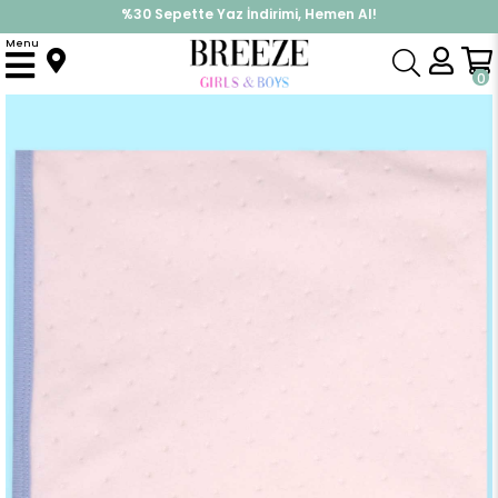
%30 Sepette Yaz İndirimi, Hemen Al!
İndirimlere ek %10 İndirimi Kap, Hemen Üye Ol!
Menu
Anasayfa
Yenidoğan
Battaniye
Yenidoğan Kadife Bebek Battaniyesi Mavi Biyeli Ekru ( 77 x 86 cm )
0