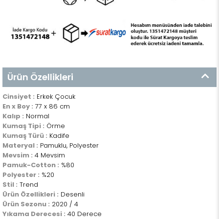
Ürün Özellikleri
Cinsiyet :
Erkek Çocuk
En x Boy :
77 x 86 cm
Kalıp :
Normal
Kumaş Tipi :
Örme
Kumaş Türü :
Kadife
Materyal :
Pamuklu, Polyester
Mevsim :
4 Mevsim
Pamuk-Cotton :
%80
Polyester :
%20
Stil :
Trend
Ürün Özellikleri :
Desenli
Ürün Sezonu :
2020 / 4
Yıkama Derecesi :
40 Derece