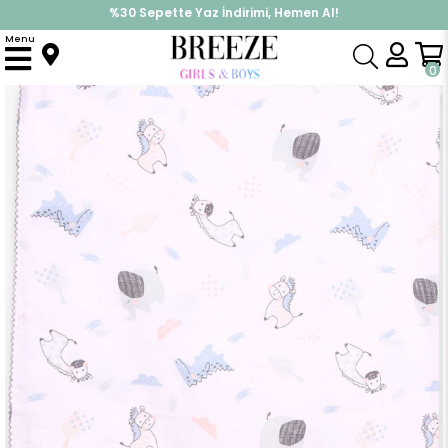
%30 Sepette Yaz İndirimi, Hemen Al!
İndirimlere ek %10 İndirimi Kap, Hemen Üye Ol!
Menu
Anasayfa
Yenidoğan
Battaniye
Yenidoğan Müslin Bebek Battaniyesi Hayvanlar Alemi Desenli Ekru
0