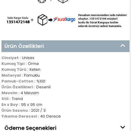
Ürün Özellikleri
Cinsiyet :
Unisex
Kumaş Tipi :
Örme
Kumaş Türü :
Keten
Materyal :
Pamuklu
Pamuk-Cotton :
%100
Ürün Özellikleri :
Desenli
Mevsim :
4 Mevsim
Stil :
Trend
En x Boy :
95 x 95 cm
Ürün Sezonu :
2021 / 3
Yıkama Derecesi :
40 Derece
Ödeme Seçenekleri