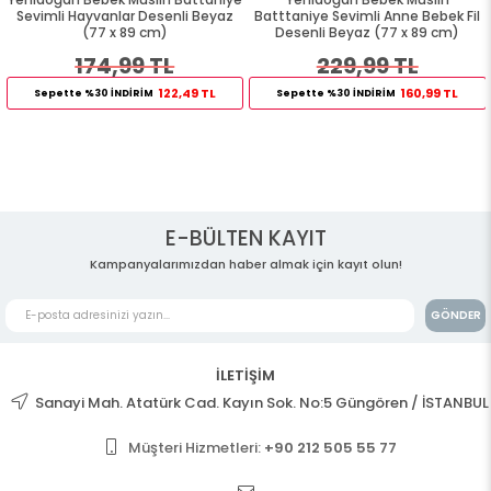
Sevimli Hayvanlar Desenli Beyaz
Batttaniye Sevimli Anne Bebek Fil
(77 x 89 cm)
Desenli Beyaz (77 x 89 cm)
174,99 TL
229,99 TL
122,49 TL
160,99 TL
Sepette %30 İNDİRİM
Sepette %30 İNDİRİM
E-BÜLTEN KAYIT
Kampanyalarımızdan haber almak için kayıt olun!
GÖNDER
İLETİŞİM
Sanayi Mah. Atatürk Cad. Kayın Sok. No:5 Güngören / İSTANBUL
Müşteri Hizmetleri:
+90 212 505 55 77