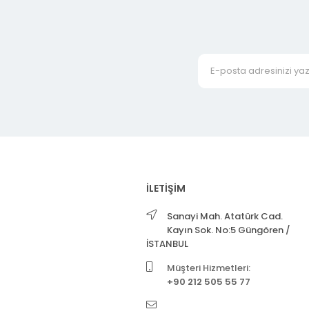
İLETİŞİM
Sanayi Mah. Atatürk Cad.
Kayın Sok. No:5 Güngören /
İSTANBUL
Müşteri Hizmetleri:
+90 212 505 55 77