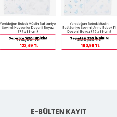
Yenidoğan Bebek Müslin Battaniye
Yenidoğan Bebek Müslin
Sevimli Hayvanlar Desenli Beyaz
Batttaniye Sevimli Anne Bebek Fil
(77 x 89 cm)
Desenli Beyaz (77 x 89 cm)
Sepette %30 İNDİRİM
174,99 TL
Sepette %30 İNDİRİM
229,99 TL
122,49 TL
160,99 TL
E-BÜLTEN KAYIT