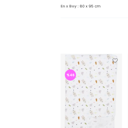
En x Boy :
80 x 95 cm
%46