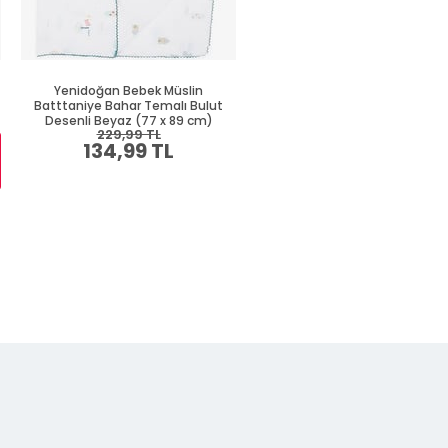
Yenidoğan Bebek Müslin
Yenidoğan Bebek Battaniyes
Batttaniye Bahar Temalı Bulut
Yılbaşı Temalı Ekru (75 x 85 c
Desenli Beyaz (77 x 89 cm)
229,99 TL
319,99 TL
134,99 TL
184,99 TL