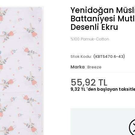
Yenidoğan Müsl
Battaniyesi Mut
Desenli Ekru
%100 Pamuk-Cotton
(KBTS470.6-43)
Marka
:
Breeze
55,92 TL
9,32 TL
'den başlayan taksitl