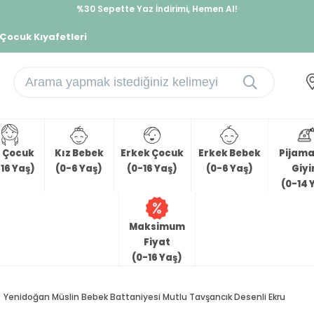
%30 Sepette Yaz İndirimi, Hemen Al!
İndirimlere ek %10 İndirimi Kap, Hemen Üye Ol!
 Çocuk Kıyafetleri
z Çocuk
Kız Bebek
Erkek Çocuk
Erkek Bebek
Pijama 
16 Yaş)
(0-6 Yaş)
(0-16 Yaş)
(0-6 Yaş)
Giy
(0-14 
Maksimum
Fiyat
(0-16 Yaş)
Yenidoğan Müslin Bebek Battaniyesi Mutlu Tavşancık Desenli Ekru