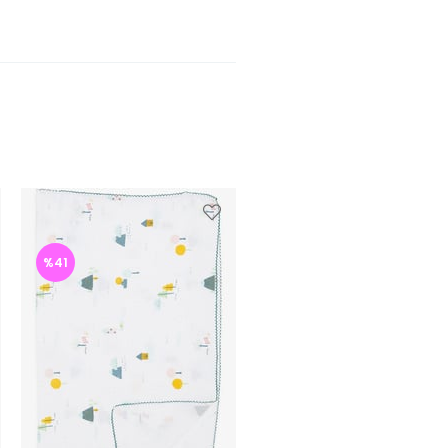
%41
%42