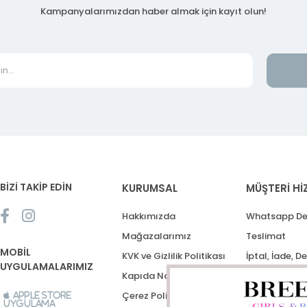
Kampanyalarımızdan haber almak için kayıt olun!
BİZİ TAKİP EDİN
KURUMSAL
MÜŞTERİ Hİ
Hakkımızda
Whatsapp De
Mağazalarımız
Teslimat
MOBİL
KVK ve Gizlilik Politikası
İptal, İade, D
UYGULAMALARIMIZ
Kapıda Nakit Ödeme
Destek Talep
Çerez Politikası
Apple Store
Uygulama