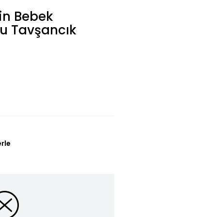
in Bebek
lu Tavşancık
erle