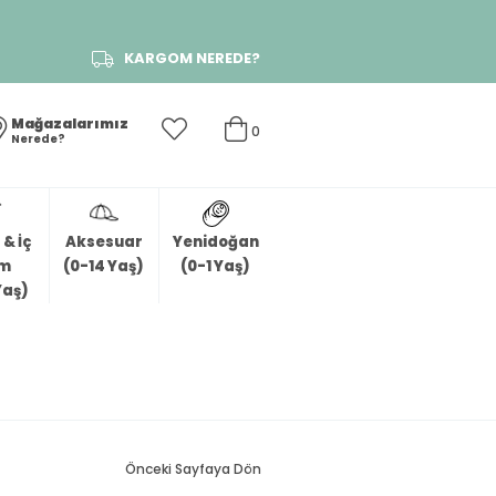
KARGOM NEREDE?
Mağazalarımız
0
Nerede?
& İç
Aksesuar
Yenidoğan
im
(0-14 Yaş)
(0-1 Yaş)
Yaş)
Önceki Sayfaya Dön