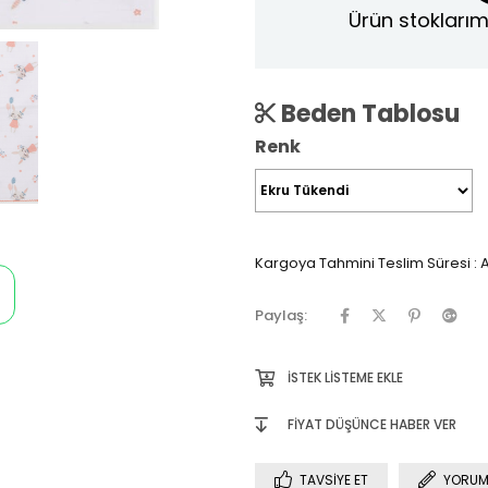
Ürün stoklarım
Beden Tablosu
Renk
Kargoya Tahmini Teslim Süresi
:
A
Paylaş:
İSTEK LISTEME EKLE
FIYAT DÜŞÜNCE HABER VER
TAVSIYE ET
YORUM