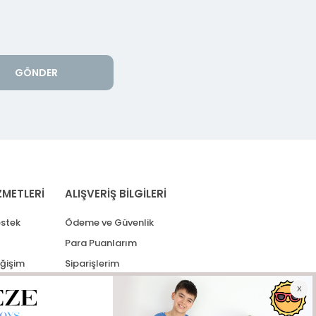
GÖNDER
ZMETLERİ
ALIŞVERİŞ BİLGİLERİ
stek
Ödeme ve Güvenlik
Para Puanlarım
eğişim
Siparişlerim
lerim
Kargo Takip
İade Taleplerim