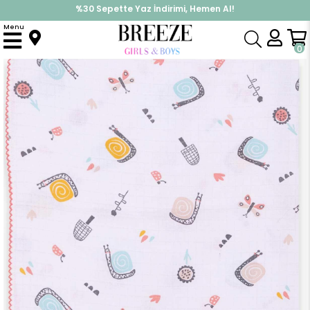
%30 Sepette Yaz İndirimi, Hemen Al!
İndirimlere ek %10 İndirimi Kap, Hemen Üye Ol!
Menu
Anasayfa
Yenidoğan
Battaniye
Yenidoğan Müslin Bebek Battaniyesi Salyangoz Desenli Ekru (Standart)
0