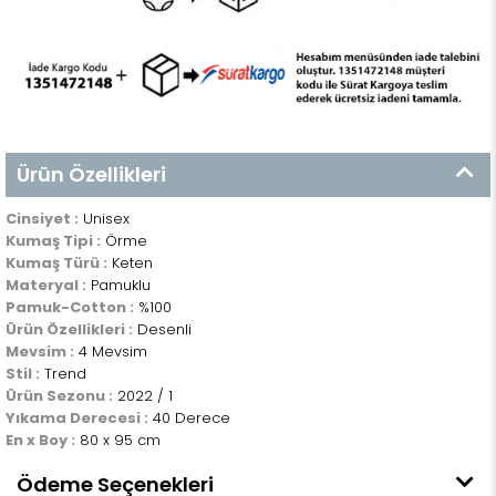
Ürün Özellikleri
Cinsiyet :
Unisex
Kumaş Tipi :
Örme
Kumaş Türü :
Keten
Materyal :
Pamuklu
Pamuk-Cotton :
%100
Ürün Özellikleri :
Desenli
Mevsim :
4 Mevsim
Stil :
Trend
Ürün Sezonu :
2022 / 1
Yıkama Derecesi :
40 Derece
En x Boy :
80 x 95 cm
Ödeme Seçenekleri