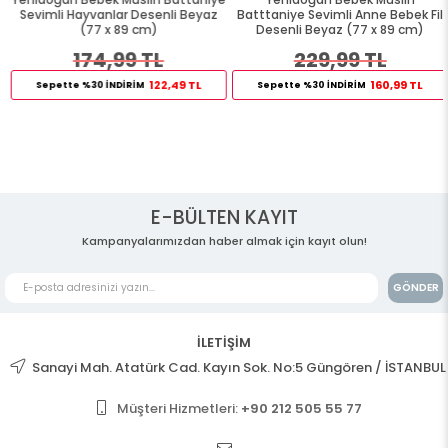
Sevimli Hayvanlar Desenli Beyaz
Batttaniye Sevimli Anne Bebek Fil
(77 x 89 cm)
Desenli Beyaz (77 x 89 cm)
174,99 TL
229,99 TL
122,49 TL
160,99 TL
Sepette %30 İNDİRİM
Sepette %30 İNDİRİM
E-BÜLTEN KAYIT
Kampanyalarımızdan haber almak için kayıt olun!
GÖNDER
İLETİŞİM
Sanayi Mah. Atatürk Cad. Kayın Sok. No:5 Güngören / İSTANBUL
Müşteri Hizmetleri:
+90 212 505 55 77