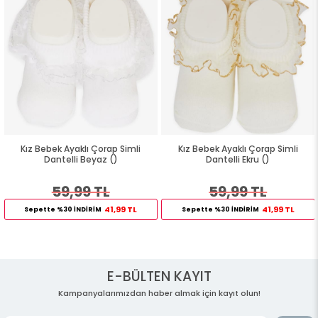
Kız Bebek Ayaklı Çorap Simli
Kız Bebek Ayaklı Çorap Simli
Dantelli Beyaz ()
Dantelli Ekru ()
59,99 TL
59,99 TL
41,99 TL
41,99 TL
Sepette %30 İNDİRİM
Sepette %30 İNDİRİM
E-BÜLTEN KAYIT
Kampanyalarımızdan haber almak için kayıt olun!