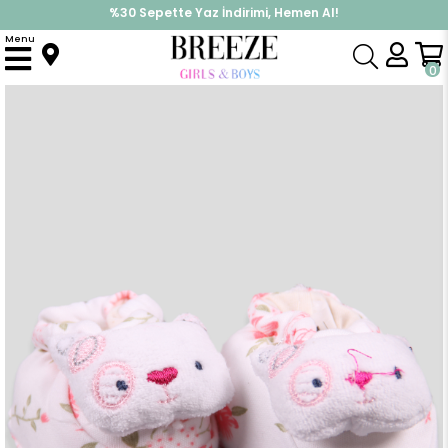
%30 Sepette Yaz İndirimi, Hemen Al!
İndirimlere ek %10 İndirimi Kap, Hemen Üye Ol!
Menu
Anasayfa
Yenidoğan
Patik & Panduf
Yenidoğan Oyuncaklı Patik Kedili Narçiçeği
0