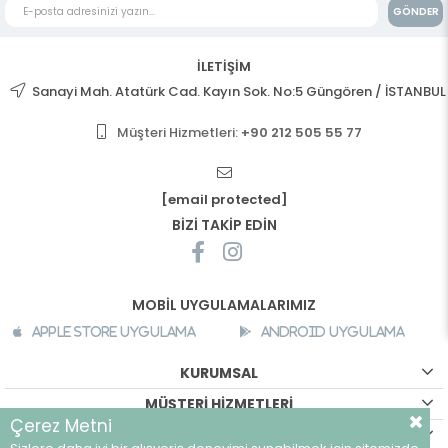
GÖNDER
İLETİŞİM
Sanayi Mah. Atatürk Cad. Kayın Sok. No:5 Güngören / İSTANBUL
Müşteri Hizmetleri:
+90 212 505 55 77
[email protected]
BİZİ TAKİP EDİN
MOBİL UYGULAMALARIMIZ
Apple Store Uygulama
Android Uygulama
KURUMSAL
MÜŞTERİ HİZMETLERİ
Çerez Metni
ALIŞVERİŞ BİLGİLERİ