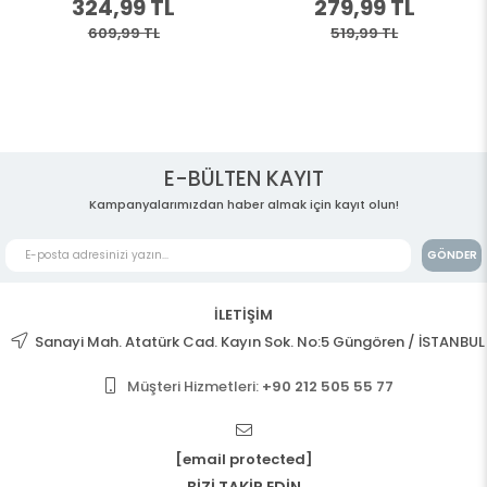
324,99 TL
279,99 TL
609,99 TL
519,99 TL
E-BÜLTEN KAYIT
Kampanyalarımızdan haber almak için kayıt olun!
GÖNDER
İLETİŞİM
Sanayi Mah. Atatürk Cad. Kayın Sok. No:5 Güngören / İSTANBUL
Müşteri Hizmetleri:
+90 212 505 55 77
[email protected]
BİZİ TAKİP EDİN