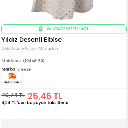
WHATSAPP DESTEK HATTI
Yıldız Desenli Elbise
%95 Cotton-Pamuk %5 Elastan
(10448-53)
Marka
:
Breeze
25,46 TL
40,74 TL
4,24 TL
'den başlayan taksitlerle