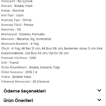
Cinsiyet :
Kız Çocuk
Desen :
Baskılı, Yazılı
Kalıp :
Normal
Kol Tipi :
Uzun
Kumaş Tipi :
Örme
Kumaş Türü :
Penye
Elastan :
%5
Materyal :
Elastan, Pamuklu
Mevsim :
İlkbahar, Kış, Sonbahar
Numune Bedeni :
4 Yaş
Ölçü :
4 Yaş, Alt Bel 21 cm, Alt Boy 58 cm, Bedenler arası 3 cm fark
bulunmaktadır., Üst Boy 43 cm, Üst En 30 cm
Pamuk-Cotton :
%95
Stil :
Trend
Ürün Özellikleri :
Baskılı, Desenli, Taşlı
Ürün Sezonu :
2019 / 4
Yaka :
Bisiklet Yaka
Yıkama Derecesi :
40 Derece
Ödeme Seçenekleri
Ürün Önerileri