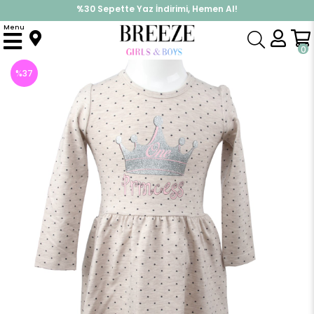
%30 Sepette Yaz İndirimi, Hemen Al!
İndirimlere ek %10 İndirimi Kap, Hemen Üye Ol!
Menu
Anasayfa
Kız Çocuk
Elbise Modelleri
Uzun Kol Elbise
Yıldız Desenli Elbise
0
%
37
İndirim