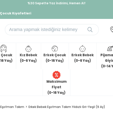
%30 Sepette Yaz İndirimi, Hemen Al!
İndirimlere ek %10 İndirimi Kap, Hemen Üye Ol!
 Çocuk Kıyafetleri
z Çocuk
Kız Bebek
Erkek Çocuk
Erkek Bebek
Pijama 
16 Yaş)
(0-6 Yaş)
(0-16 Yaş)
(0-6 Yaş)
Giy
(0-14 
Maksimum
Fiyat
(0-16 Yaş)
Eşofman Takım
Erkek Bebek Eşofman Takım Yıldızlı Gri-Yeşil (9 Ay)