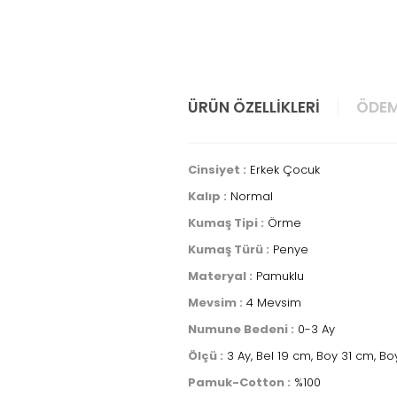
ÜRÜN ÖZELLIKLERI
ÖDEM
Cinsiyet :
Erkek Çocuk
Kalıp :
Normal
Kumaş Tipi :
Örme
Kumaş Türü :
Penye
Materyal :
Pamuklu
Mevsim :
4 Mevsim
Numune Bedeni :
0-3 Ay
Ölçü :
3 Ay, Bel 19 cm, Boy 31 cm, Bo
Pamuk-Cotton :
%100