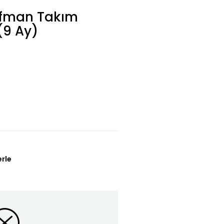
ofman Takım
 (9 Ay)
L
erle