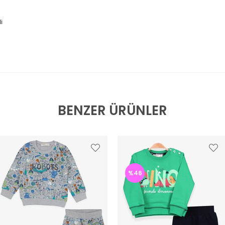
i
BENZER ÜRÜNLER
%46