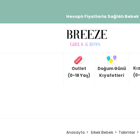
Hesaplı Fiyatlarla Sağlıklı Bebek
Kı
Outlet
Doğum Günü
(0-
(0-16 Yaş)
Kıyafetleri
Anasayfa
Erkek Bebek
Takımlar