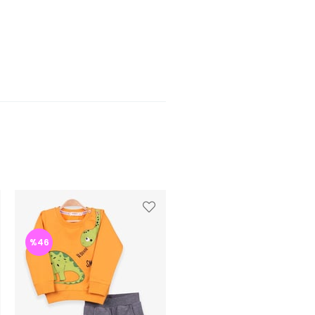
%46
%47