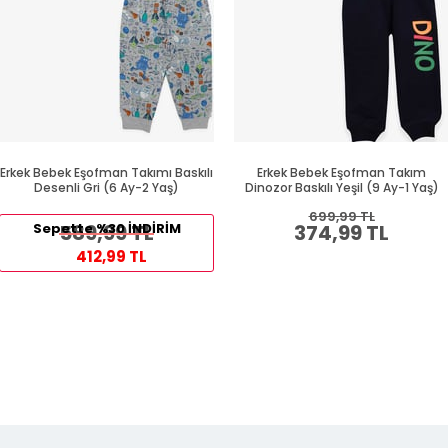
Erkek Bebek Eşofman Takımı Baskılı
Erkek Bebek Eşofman Takım
Desenli Gri (6 Ay-2 Yaş)
Dinozor Baskılı Yeşil (9 Ay-1 Yaş)
699,99 TL
Sepette %30 İNDİRİM
589,99 TL
374,99 TL
412,99 TL