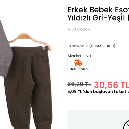
Erkek Bebek Eş
Yıldızlı Gri-Yeşil
%100 Cotton
(935MC-488)
Marka
:
E&H
30,56 T
66,20 TL
5,09 TL
'den başlayan taksitl