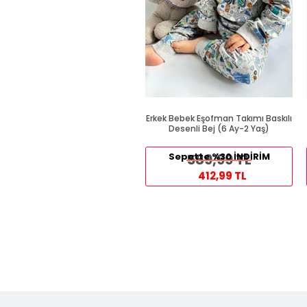
Erkek Bebek Eşofman Takımı Baskılı
Desenli Bej (6 Ay-2 Yaş)
Sepette %30 İNDİRİM
589,99 TL
412,99 TL