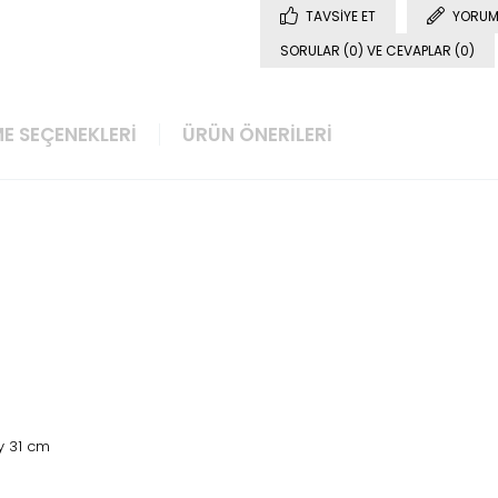
TAVSIYE ET
YORUM
SORULAR (0) VE CEVAPLAR (0)
E SEÇENEKLERI
ÜRÜN ÖNERILERI
y 31 cm