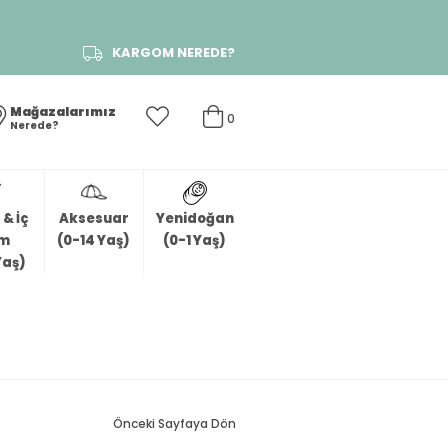
KARGOM NEREDE?
Mağazalarımız
0
Nerede?
& İç
Aksesuar
Yenidoğan
im
(0-14 Yaş)
(0-1 Yaş)
Yaş)
Önceki Sayfaya Dön