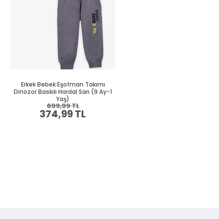
Erkek Bebek Eşofman Takımı
Erkek Bebek Eşofman Takım
Dinozor Baskılı Hardal Sarı (9 Ay-1
Dinozor Baskılı Mavi (9 Ay-1 Y
Yaş)
699,99 TL
879,99 TL
374,99 TL
469,99 TL