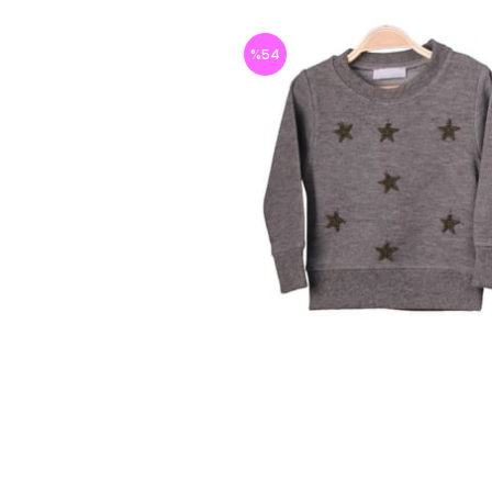
%
54
İndirim