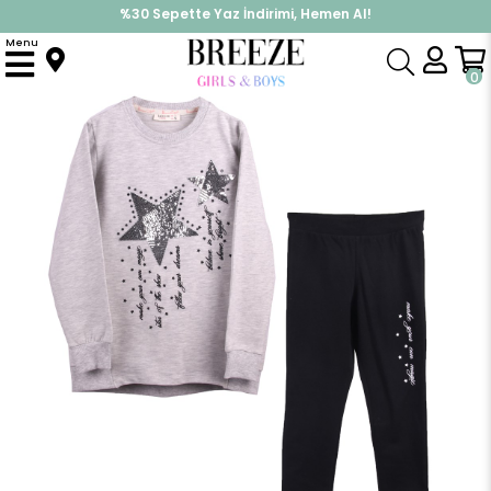
%30 Sepette Yaz İndirimi, Hemen Al!
İndirimlere ek %10 İndirimi Kap, Hemen Üye Ol!
Menu
Anasayfa
Kız Çocuk
Takımlar
Eşofman Takımı
Kız Çocuk Eşofman Takım Yıldızlı Pullu Gri-Siyah (6-12 Yaş)
0