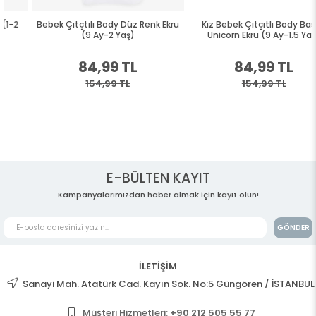
Bebek Çıtçtılı Body Düz Renk Ekru
Kız Bebek Çıtçıtlı Body Baskılı
(9 Ay-2 Yaş)
Unicorn Ekru (9 Ay-1.5 Yaş)
84,99 TL
84,99 TL
154,99 TL
154,99 TL
E-BÜLTEN KAYIT
Kampanyalarımızdan haber almak için kayıt olun!
GÖNDER
İLETİŞİM
Sanayi Mah. Atatürk Cad. Kayın Sok. No:5 Güngören / İSTANBUL
Müşteri Hizmetleri:
+90 212 505 55 77