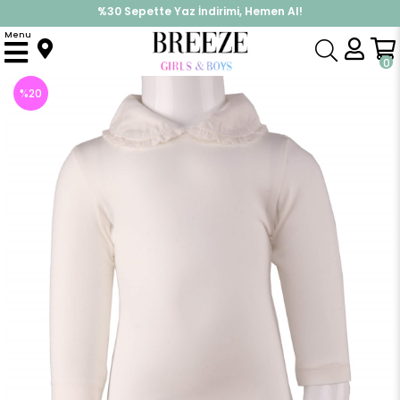
%30 Sepette Yaz İndirimi, Hemen Al!
İndirimlere ek %10 İndirimi Kap, Hemen Üye Ol!
Menu
Anasayfa
Pijama & İç Giyim
KIZ
Zıbın
Kız Bebek Bebe Yaka Zıbın Ekru
0
%
20
İndirim