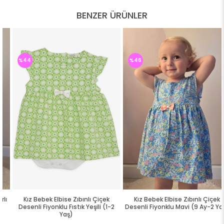
BENZER ÜRÜNLER
%44
%46
Kız Bebek Elbise Zıbınlı Çiçek
Kız Bebek Elbise Zıbınlı Çiçek
Desenli Fiyonklu Fıstık Yeşili (1-2
Desenli Fiyonklu Mavi (9 Ay-2 Yaş)
Yaş)