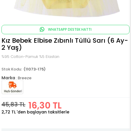
WHATSAPP DESTEK HATTI
Kız Bebek Elbise Zıbınlı Tüllü Sarı (6 Ay-
2 Yaş)
%95 Cotton-Pamuk %5 Elastan
(11073-175)
Marka
:
Breeze
16,30 TL
45,83 TL
2,72 TL
'den başlayan taksitlerle