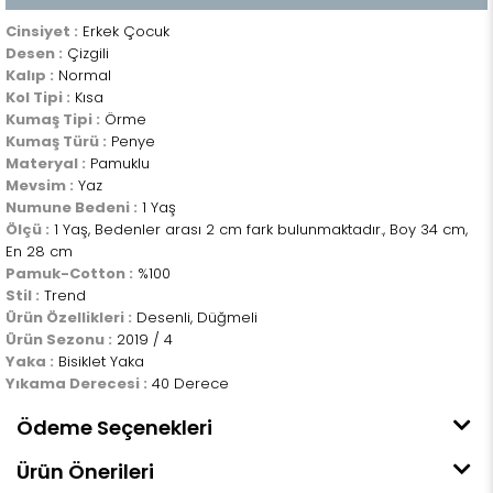
Cinsiyet :
Erkek Çocuk
Desen :
Çizgili
Kalıp :
Normal
Kol Tipi :
Kısa
Kumaş Tipi :
Örme
Kumaş Türü :
Penye
Materyal :
Pamuklu
Mevsim :
Yaz
Numune Bedeni :
1 Yaş
Ölçü :
1 Yaş, Bedenler arası 2 cm fark bulunmaktadır., Boy 34 cm,
En 28 cm
Pamuk-Cotton :
%100
Stil :
Trend
Ürün Özellikleri :
Desenli, Düğmeli
Ürün Sezonu :
2019 / 4
Yaka :
Bisiklet Yaka
Yıkama Derecesi :
40 Derece
Ödeme Seçenekleri
Ürün Önerileri