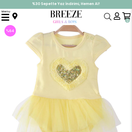
%30 Sepette Yaz İndirimi, Hemen Al!
İndirimlere ek %10 İndirimi Kap, Hemen Üye Ol!
Menu
Anasayfa
Kız Bebek
Elbise Modelleri
Yazlık Elbise
Kız Bebek Elbise Zıbınlı Tüllü Sarı (6 Ay-2 Yaş)
0
%
64
İndirim