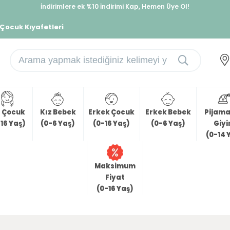
İndirimlere ek %10 İndirimi Kap, Hemen Üye Ol!
%30 Sepette Yaz İndirimi, Hemen Al!
 Çocuk Kıyafetleri
z Çocuk
Kız Bebek
Erkek Çocuk
Erkek Bebek
Pijama 
16 Yaş)
(0-6 Yaş)
(0-16 Yaş)
(0-6 Yaş)
Giy
(0-14 
Maksimum
Fiyat
(0-16 Yaş)