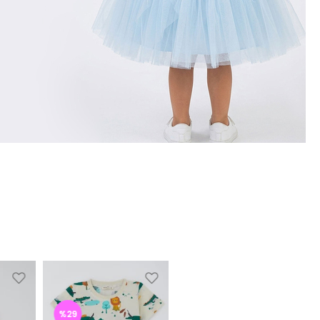
%29
%30