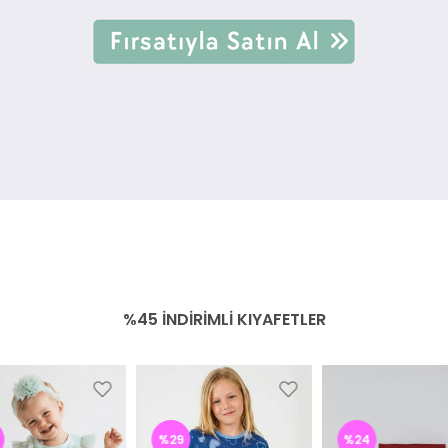
%45 İNDIRIMLI KIYAFETLER
%29
%24