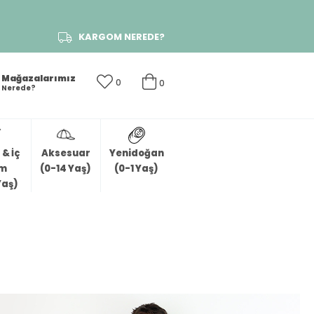
KARGOM NEREDE?
Mağazalarımız
0
0
Nerede?
& İç
Aksesuar
Yenidoğan
im
(0-14 Yaş)
(0-1 Yaş)
Yaş)