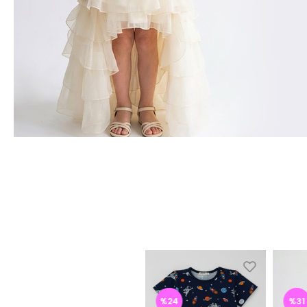
%25
%24
%31