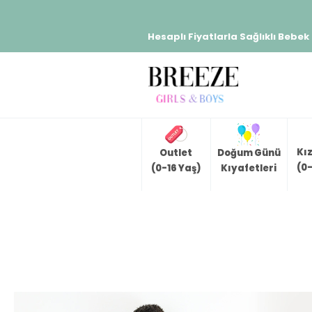
Hesaplı Fiyatlarla Sağlıklı Bebek
Kı
Outlet
Doğum Günü
(0-
(0-16 Yaş)
Kıyafetleri