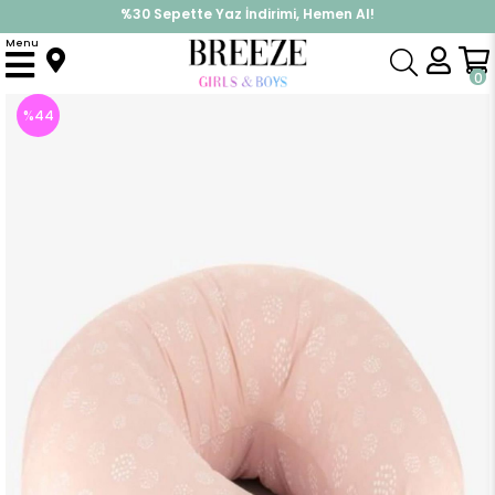
%30 Sepette Yaz İndirimi, Hemen Al!
İndirimlere ek %10 İndirimi Kap, Hemen Üye Ol!
Menu
Anasayfa
Yenidoğan
Destek Minderi
Bebek Emzirme Ve Destek Minderi Desenli Pudra (Standart)
0
%
44
İndirim