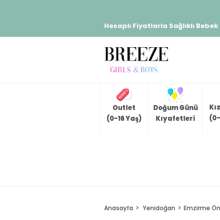
Hesaplı Fiyatlarla Sağlıklı Bebek
Kı
Outlet
Doğum Günü
(0-
(0-16 Yaş)
Kıyafetleri
Anasayfa
Yenidoğan
Emzirme Ön