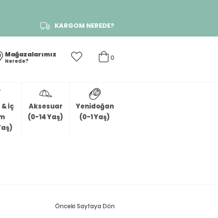
KARGOM NEREDE?
Mağazalarımız
0
Nerede?
& İç
Aksesuar
Yenidoğan
im
(0-14 Yaş)
(0-1 Yaş)
Yaş)
Önceki Sayfaya Dön