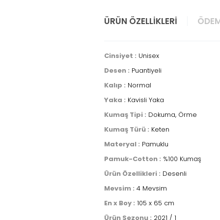
ÜRÜN ÖZELLIKLERI
ÖDEM
Cinsiyet :
Unisex
Desen :
Puantiyeli
Kalıp :
Normal
Yaka :
Kavisli Yaka
Kumaş Tipi :
Dokuma, Örme
Kumaş Türü :
Keten
Materyal :
Pamuklu
Pamuk-Cotton :
%100 Kumaş
Ürün Özellikleri :
Desenli
Mevsim :
4 Mevsim
En x Boy :
105 x 65 cm
Ürün Sezonu :
2021 / 1