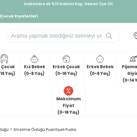
İndirimlere ek %10 İndirimi Kap, Hemen Üye Ol!
%30 Sepette Yaz İndirimi, Hemen Al!
 Çocuk Kıyafetleri
z Çocuk
Kız Bebek
Erkek Çocuk
Erkek Bebek
Pijama 
16 Yaş)
(0-6 Yaş)
(0-16 Yaş)
(0-6 Yaş)
Giy
(0-14 
Maksimum
Fiyat
(0-16 Yaş)
lüğü
Emzirme Önlüğü Puantiyeli Pudra