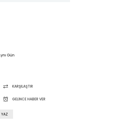
ynı Gün
KARŞILAŞTIR
GELINCE HABER VER
 YAZ