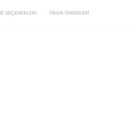
E SEÇENEKLERI
ÜRÜN ÖNERILERI