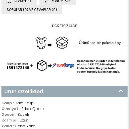
TAVSIYE ET
YORUM YAZ
SORULAR (0) VE CEVAPLAR (0)
Ürün Özellikleri
Kalıp :
Tam Kalıp
Cinsiyet :
Erkek Çocuk
Desen :
Baskılı
Kol Tipi :
Uzun
Yaka :
Bebe Yaka