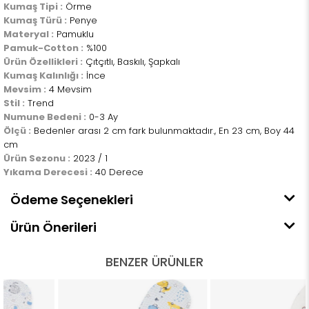
Kumaş Tipi :
Örme
Kumaş Türü :
Penye
Materyal :
Pamuklu
Pamuk-Cotton :
%100
Ürün Özellikleri :
Çıtçıtlı, Baskılı, Şapkalı
Kumaş Kalınlığı :
İnce
Mevsim :
4 Mevsim
Stil :
Trend
Numune Bedeni :
0-3 Ay
Ölçü :
Bedenler arası 2 cm fark bulunmaktadır., En 23 cm, Boy 44
cm
Ürün Sezonu :
2023 / 1
Yıkama Derecesi :
40 Derece
Ödeme Seçenekleri
Ürün Önerileri
BENZER ÜRÜNLER