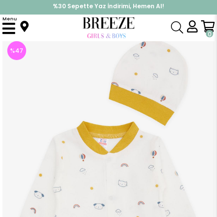
%30 Sepette Yaz İndirimi, Hemen Al!
İndirimlere ek %10 İndirimi Kap, Hemen Üye Ol!
Menu
Anasayfa
Erkek Bebek
Tulum
Erkek Bebek Tulum Gökyüzü Temalı Hayvancık Desenli Ekru (6 Ay)
0
%
47
İndirim