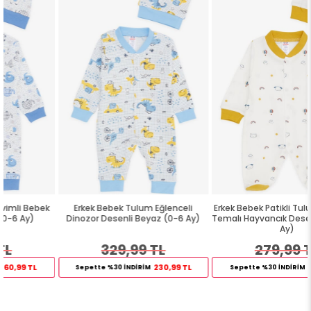
Erkek Bebek Tulum Eğlenceli
Erkek Bebek Patikli Tulum Gökyüzü
Dinozor Desenli Beyaz (0-6 Ay)
Temalı Hayvancık Desenli Ekru (0-
Ay)
329,99 TL
279,99 TL
230,99 TL
195,99 TL
Sepette %30 İNDİRİM
Sepette %30 İNDİRİM