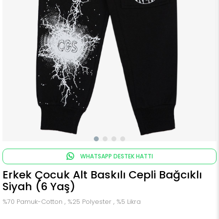
WHATSAPP DESTEK HATTI
Erkek Çocuk Alt Baskılı Cepli Bağcıklı
Siyah (6 Yaş)
%70 Pamuk-Cotton , %25 Polyester , %5 Likra