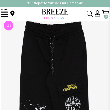
%30 Sepette Yaz İndirimi, Hemen Al!
İndirimlere ek %10 İndirimi Kap, Hemen Üye Ol!
Menu
Anasayfa
Erkek Çocuk
Alt Giyim
Eşofman Altı
Erkek Çocuk Alt Baskılı Cepli Bağcıklı Siyah (6 Yaş)
0
%
39
İndirim