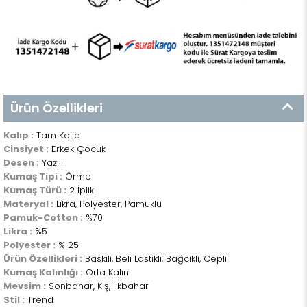
Ürün Özellikleri
Kalıp :
Tam Kalıp
Cinsiyet :
Erkek Çocuk
Desen :
Yazılı
Kumaş Tipi :
Örme
Kumaş Türü :
2 İplik
Materyal :
Likra, Polyester, Pamuklu
Pamuk-Cotton :
%70
Likra :
%5
Polyester :
% 25
Ürün Özellikleri :
Baskılı, Beli Lastikli, Bağcıklı, Cepli
Kumaş Kalınlığı :
Orta Kalın
Mevsim :
Sonbahar, Kış, İlkbahar
Stil :
Trend