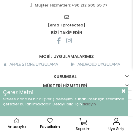
Müşteri Hizmetleri:
+90 212 505 55 77
[email protected]
BİZİ TAKİP EDİN
MOBİL UYGULAMALARIMIZ
Apple Store Uygulama
Android Uygulama
KURUMSAL
MÜŞTERİ HİZMETLERİ
Çerez Metni
ALIŞVERİŞ BİLGİLERİ
Sizlere daha iyi bir alışveriş deneyimi sunabilmek için sitemizde
çerezler kullanılmaktadır. Detaylı bilgi için
tıklayın
©
breeze.com.tr - Tüm hakları saklıdır.
Anasayfa
Favorilerim
Sepetim
Üye Girişi