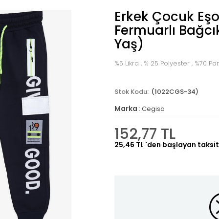
Erkek Çocuk Eşo
Fermuarlı Bağcık
Yaş)
%5 Likra , % 25 Polyester , %70 
(1022CGS-34)
Marka
:
Cegisa
152,77 TL
25,46 TL
'den başlayan taksit