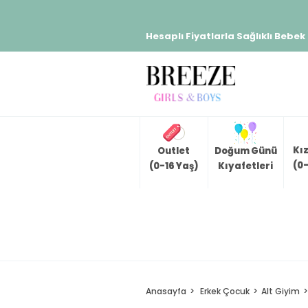
Hesaplı Fiyatlarla Sağlıklı Bebek
Kı
Outlet
Doğum Günü
(0-
(0-16 Yaş)
Kıyafetleri
Anasayfa
Erkek Çocuk
Alt Giyim