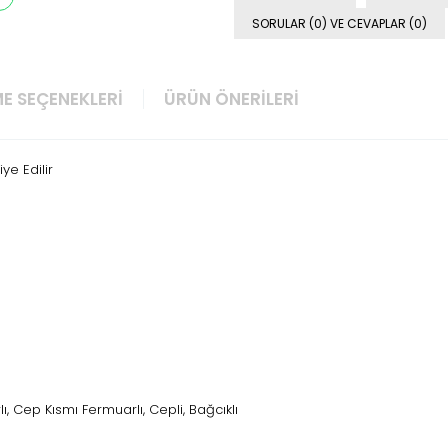
SORULAR (0) VE CEVAPLAR (0)
E SEÇENEKLERI
ÜRÜN ÖNERILERI
ye Edilir
lı, Cep Kısmı Fermuarlı, Cepli, Bağcıklı