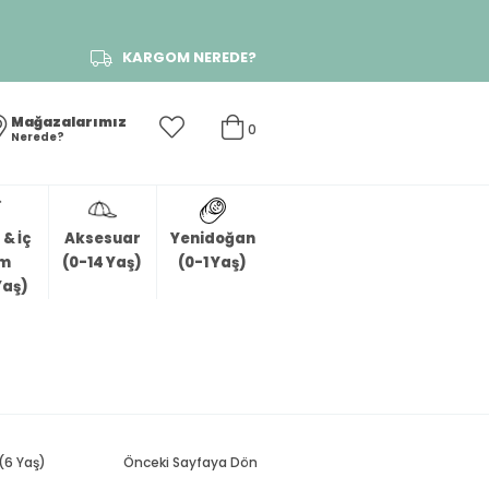
KARGOM NEREDE?
Mağazalarımız
0
Nerede?
& İç
Aksesuar
Yenidoğan
im
(0-14 Yaş)
(0-1 Yaş)
Yaş)
(6 Yaş)
Önceki Sayfaya Dön