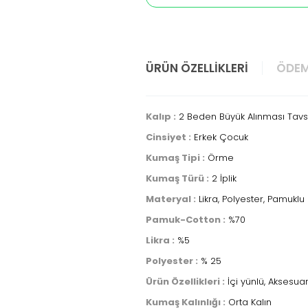
ÜRÜN ÖZELLIKLERI
ÖDEM
Kalıp :
2 Beden Büyük Alınması Tavsi
Cinsiyet :
Erkek Çocuk
Kumaş Tipi :
Örme
Kumaş Türü :
2 İplik
Materyal :
Likra, Polyester, Pamuklu
Pamuk-Cotton :
%70
Likra :
%5
Polyester :
% 25
Ürün Özellikleri :
İçi yünlü, Aksesuar
Kumaş Kalınlığı :
Orta Kalın