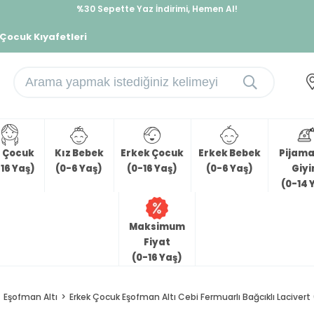
%30 Sepette Yaz İndirimi, Hemen Al!
İndirimlere ek %10 İndirimi Kap, Hemen Üye Ol!
 Çocuk Kıyafetleri
z Çocuk
Kız Bebek
Erkek Çocuk
Erkek Bebek
Pijama 
16 Yaş)
(0-6 Yaş)
(0-16 Yaş)
(0-6 Yaş)
Giy
(0-14 
Maksimum
Fiyat
(0-16 Yaş)
Eşofman Altı
Erkek Çocuk Eşofman Altı Cebi Fermuarlı Bağcıklı Lacivert 