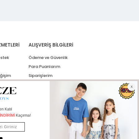
ZMETLERİ
ALIŞVERİŞ BİLGİLERİ
stek
Ödeme ve Güvenlik
Para Puanlarım
eğişim
Siparişlerim
lerim
Kargo Takip
İade Taleplerim