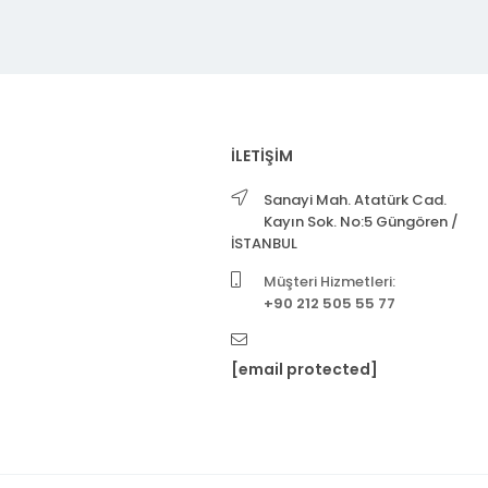
İLETİŞİM
Sanayi Mah. Atatürk Cad.
Kayın Sok. No:5 Güngören /
İSTANBUL
Müşteri Hizmetleri:
+90 212 505 55 77
[email protected]