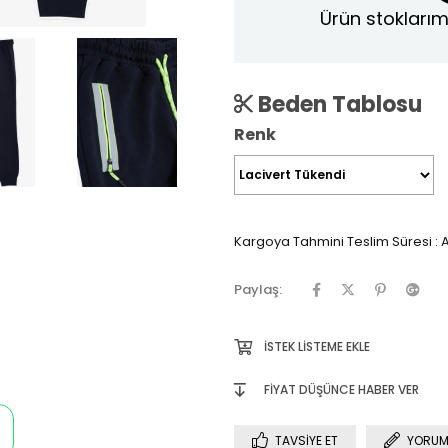
Ürün stoklarım
Beden Tablosu
Renk
Kargoya Tahmini Teslim Süresi
:
A
Paylaş:
İSTEK LISTEME EKLE
FIYAT DÜŞÜNCE HABER VER
TAVSIYE ET
YORUM