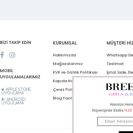
BİZİ TAKİP EDİN
KURUMSAL
MÜŞTERİ Hİ
Hakkımızda
Whatsapp De
Mağazalarımız
Teslimat
MOBİL
KVK ve Gizlilik Politikası
İptal, İade, D
UYGULAMALARIMIZ
Kapıda Nakit Ödeme
Destek Talep
Çerez Politikası
Apple Store
Uygulama
Blog Yazıları
Android
Uygulama