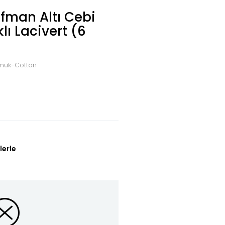
fman Altı Cebi
lı Lacivert (6
Pamuk-Cotton
lerle