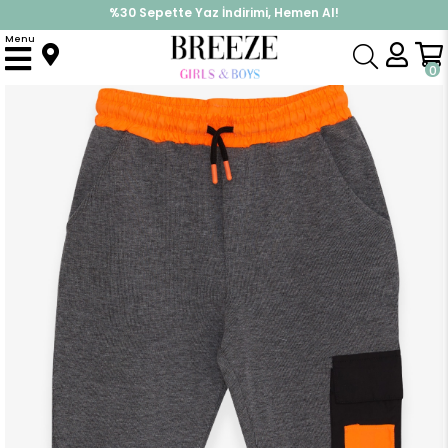
%30 Sepette Yaz İndirimi, Hemen Al!
İndirimlere ek %10 İndirimi Kap, Hemen Üye Ol!
Menu
Anasayfa
Erkek Çocuk
Alt Giyim
Eşofman Altı
Erkek Çocuk Eşofman Altı Kargo Cepli Füme (5-9 Yaş)
0