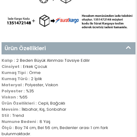
Ürün Özellikleri
Kalıp :
2 Beden Büyük Alınması Tavsiye Edilir
Cinsiyet :
Erkek Çocuk
Kumaş Tipi :
Örme
Kumaş Türü :
2 İplik
Materyal :
Polyester, Viskon
Polyester :
%35
Viskon :
%65
Ürün Özellikleri :
Cepli, Bağcıklı
Mevsim :
İlkbahar, Kış, Sonbahar
Stil :
Trend
Numune Bedeni :
8 Yaş
Ölçü :
Boy 74 cm, Bel 56 cm, Bedenler arası 1 cm fark
bulunmaktadır.