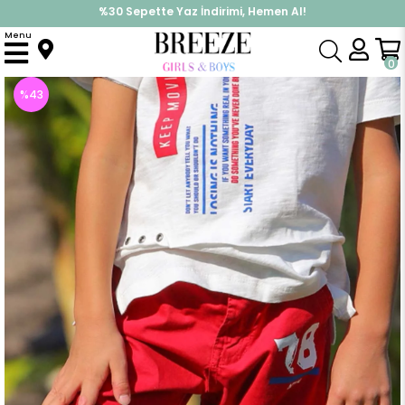
%30 Sepette Yaz İndirimi, Hemen Al!
İndirimlere ek %10 İndirimi Kap, Hemen Üye Ol!
Menu
Anasayfa
Erkek Çocuk
Alt Giyim
Kapri & Şort
Erkek Bebek Gabardin Kapri Baskılı Bordo (1 Yaş)
0
%
43
İndirim