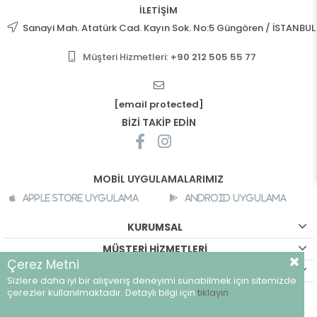
İLETİŞİM
Sanayi Mah. Atatürk Cad. Kayın Sok. No:5 Güngören / İSTANBUL
Müşteri Hizmetleri:
+90 212 505 55 77
[email protected]
BİZİ TAKİP EDİN
MOBİL UYGULAMALARIMIZ
Apple Store Uygulama
Android Uygulama
KURUMSAL
MÜŞTERİ HİZMETLERİ
Çerez Metni
ALIŞVERİŞ BİLGİLERİ
Sizlere daha iyi bir alışveriş deneyimi sunabilmek için sitemizde
©
breeze.com.tr - Tüm hakları saklıdır.
çerezler kullanılmaktadır. Detaylı bilgi için
tıklayın