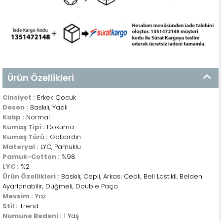
Ürün Özellikleri
Cinsiyet :
Erkek Çocuk
Desen :
Baskılı, Yazılı
Kalıp :
Normal
Kumaş Tipi :
Dokuma
Kumaş Türü :
Gabardin
Materyal :
LYC, Pamuklu
Pamuk-Cotton :
%98
LYC :
%2
Ürün Özellikleri :
Baskılı, Cepli, Arkası Cepli, Beli Lastikli, Belden
Ayarlanabilir, Düğmeli, Double Paça
Mevsim :
Yaz
Stil :
Trend
Numune Bedeni :
1 Yaş