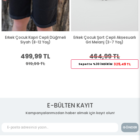
Erkek Çocuk Kapri Cepli Düğmeli
Erkek Çocuk Şort Cepli Aksesuarlı
Siyah (8-12 Yaş)
Gri Melanj (3-7 Yaş)
499,99 TL
464,99 TL
919,99 TL
325,49 TL
Sepette %30 İNDİRİM
E-BÜLTEN KAYIT
Kampanyalarımızdan haber almak için kayıt olun!
GÖNDER