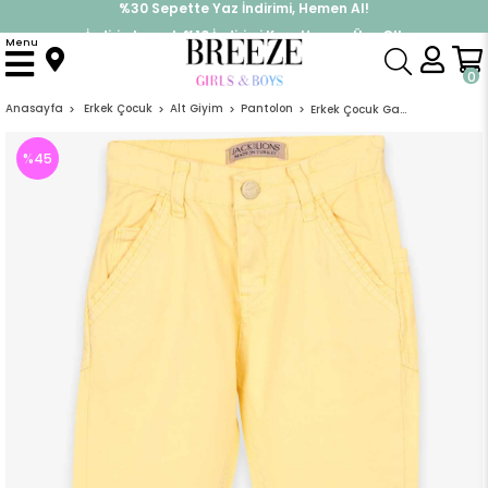
İndirimlere ek %10 İndirimi Kap, Hemen Üye Ol!
%30 Sepette Yaz İndirimi, Hemen Al!
Menu
0
Anasayfa
Erkek Çocuk
Alt Giyim
Pantolon
Erkek Çocuk Gabardin Pantolon Basic Sarı (9 Yaş)
%
45
İndirim