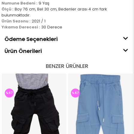
Numune Bedeni :
9 Yaş
Ölçü :
Boy 76 cm, Bel 30 cm, Bedenler arası 4 cm fark
bulunmaktadır.
Ürün Sezonu :
2021 / 1
Yıkama Derecesi :
30 Derece
Ödeme Seçenekleri
Ürün Önerileri
BENZER ÜRÜNLER
%47
%47