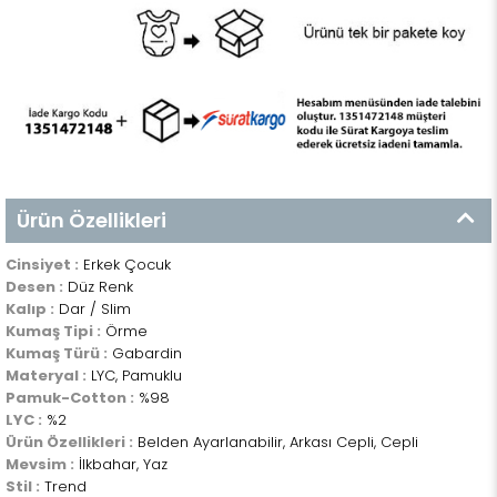
Ürün Özellikleri
Cinsiyet :
Erkek Çocuk
Desen :
Düz Renk
Kalıp :
Dar / Slim
Kumaş Tipi :
Örme
Kumaş Türü :
Gabardin
Materyal :
LYC, Pamuklu
Pamuk-Cotton :
%98
LYC :
%2
Ürün Özellikleri :
Belden Ayarlanabilir, Arkası Cepli, Cepli
Mevsim :
İlkbahar, Yaz
Stil :
Trend