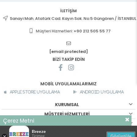
İLETİŞİM
Sanayi Mah. Atatürk Cad. Kayın Sok. No:5 Güngören / İSTANBUL
Müşteri Hizmetleri:
+90 212 505 55 77
[email protected]
BİZİ TAKİP EDİN
MOBİL UYGULAMALARIMIZ
Apple Store Uygulama
Android Uygulama
KURUMSAL
MÜŞTERİ HİZMETLERİ
Çerez Metni
ALIŞVERİŞ BİLGİLERİ
Sizlere daha iyi bir alışveriş deneyimi sunabilmek için sitemizde
Breeze
©
breeze.com.tr - Tüm hakları saklıdır.
çerezler kullanılmaktadır. Detaylı bilgi için
tıklayın
Görüntüle
Ticimax