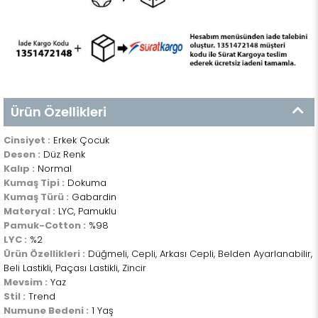
Ürün Özellikleri
Cinsiyet :
Erkek Çocuk
Desen :
Düz Renk
Kalıp :
Normal
Kumaş Tipi :
Dokuma
Kumaş Türü :
Gabardin
Materyal :
LYC, Pamuklu
Pamuk-Cotton :
%98
LYC :
%2
Ürün Özellikleri :
Düğmeli, Cepli, Arkası Cepli, Belden Ayarlanabilir,
Beli Lastikli, Paçası Lastikli, Zincir
Mevsim :
Yaz
Stil :
Trend
Numune Bedeni :
1 Yaş