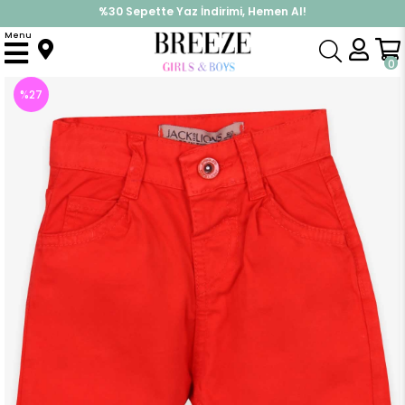
%30 Sepette Yaz İndirimi, Hemen Al!
İndirimlere ek %10 İndirimi Kap, Hemen Üye Ol!
Menu
Anasayfa
Erkek Çocuk
Alt Giyim
Pantolon
Erkek Bebek Gabardin Pantolon Basic Turuncu (1 Yaş)
0
%
27
İndirim