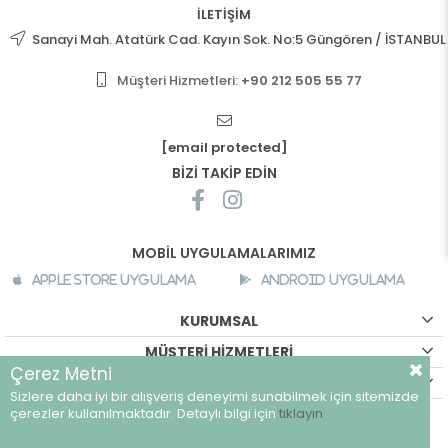
İLETİŞİM
Sanayi Mah. Atatürk Cad. Kayın Sok. No:5 Güngören / İSTANBUL
Müşteri Hizmetleri:
+90 212 505 55 77
[email protected]
BİZİ TAKİP EDİN
MOBİL UYGULAMALARIMIZ
Apple Store Uygulama
Android Uygulama
KURUMSAL
MÜŞTERİ HİZMETLERİ
Çerez Metni
ALIŞVERİŞ BİLGİLERİ
Sizlere daha iyi bir alışveriş deneyimi sunabilmek için sitemizde
©
breeze.com.tr - Tüm hakları saklıdır.
çerezler kullanılmaktadır. Detaylı bilgi için
tıklayın