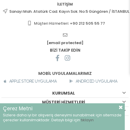
İLETİŞİM
Sanayi Mah. Atatürk Cad. Kayın Sok. No:5 Güngören / İSTANBUL
Müşteri Hizmetleri:
+90 212 505 55 77
[email protected]
BİZİ TAKİP EDİN
MOBİL UYGULAMALARIMIZ
Apple Store Uygulama
Android Uygulama
KURUMSAL
MÜŞTERİ HİZMETLERİ
Çerez Metni
ALIŞVERİŞ BİLGİLERİ
Sizlere daha iyi bir alışveriş deneyimi sunabilmek için sitemizde
©
breeze.com.tr - Tüm hakları saklıdır.
çerezler kullanılmaktadır. Detaylı bilgi için
tıklayın