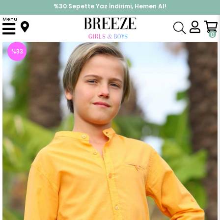
%30 Sepette Yaz İndirimi, Hemen Al!
İndirimlere ek %10 İndirimi Kap, Hemen Üye Ol!
Menu
Anasayfa
Erkek Çocuk
Üst Giyim
Gömlek
Erkek Çocuk Gömlek Basic Hardal Sari (13 Yaş)
0
%
33
İndirim