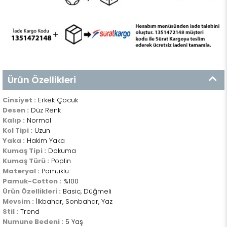
Ürün Özellikleri
Cinsiyet :
Erkek Çocuk
Desen :
Düz Renk
Kalıp :
Normal
Kol Tipi :
Uzun
Yaka :
Hakim Yaka
Kumaş Tipi :
Dokuma
Kumaş Türü :
Poplin
Materyal :
Pamuklu
Pamuk-Cotton :
%100
Ürün Özellikleri :
Basic, Düğmeli
Mevsim :
İlkbahar, Sonbahar, Yaz
Stil :
Trend
Numune Bedeni :
5 Yaş