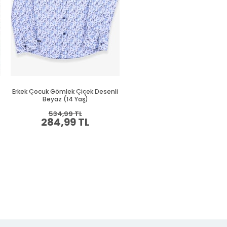
Erkek Çocuk Gömlek Çiçek Desenli
Erkek Çocuk Gömlek Basic Pe
Beyaz (14 Yaş)
(12 Yaş)
534,99 TL
249,99 TL
284,99 TL
139,99 TL