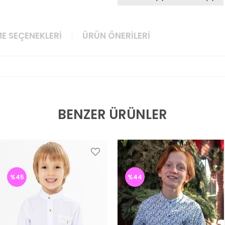
E SEÇENEKLERI
ÜRÜN ÖNERILERI
BENZER ÜRÜNLER
%45
%44