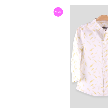
%
20
İndirim