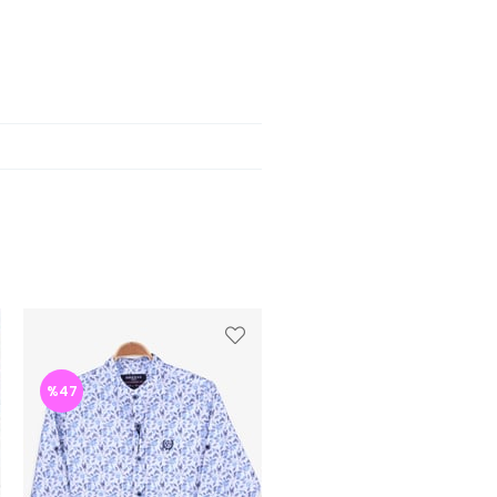
%47
%44