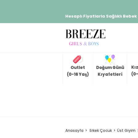
Hesaplı Fiyatlarla Sağlıklı Bebek
Kı
Outlet
Doğum Günü
(0-
(0-16 Yaş)
Kıyafetleri
Anasayfa
Erkek Çocuk
Üst Giyim