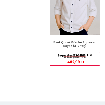
Erkek Çocuk Gömlek Papyonlu
Beyaz (3-7 Yaş)
Sepette %30 İNDİRİM
689,99 TL
482,99 TL