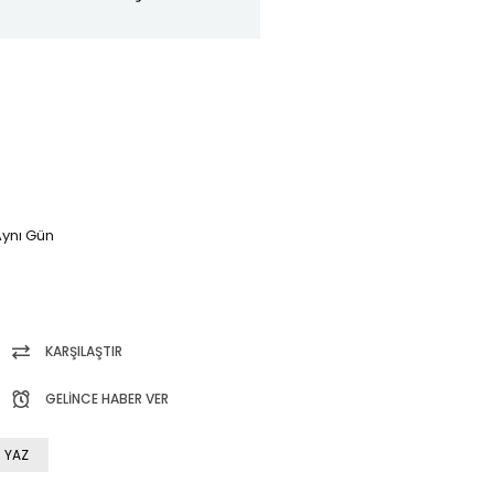
ynı Gün
KARŞILAŞTIR
GELINCE HABER VER
 YAZ