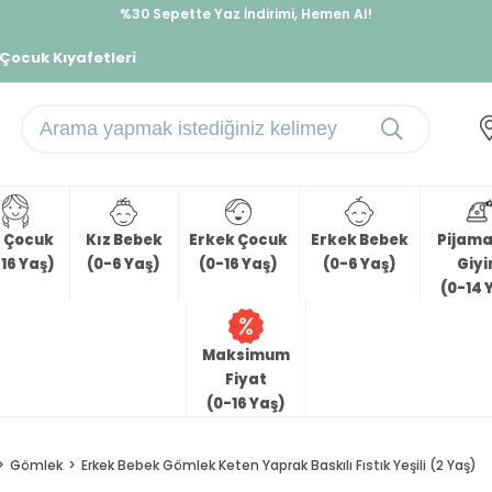
%30 Sepette Yaz İndirimi, Hemen Al!
İndirimlere ek %10 İndirimi Kap, Hemen Üye Ol!
 Çocuk Kıyafetleri
z Çocuk
Kız Bebek
Erkek Çocuk
Erkek Bebek
Pijama 
16 Yaş)
(0-6 Yaş)
(0-16 Yaş)
(0-6 Yaş)
Giy
(0-14 
Maksimum
Fiyat
(0-16 Yaş)
Gömlek
Erkek Bebek Gömlek Keten Yaprak Baskılı Fıstık Yeşili (2 Yaş)