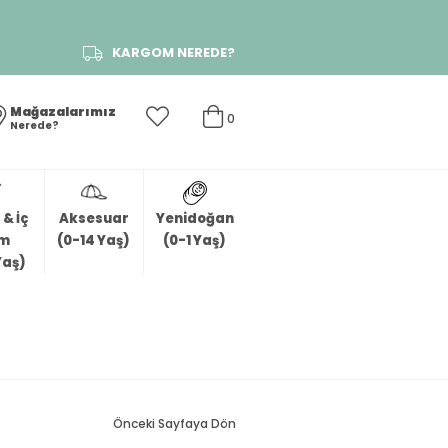
KARGOM NEREDE?
Mağazalarımız
0
Nerede?
& İç
Aksesuar
Yenidoğan
im
(0-14 Yaş)
(0-1 Yaş)
Yaş)
Önceki Sayfaya Dön