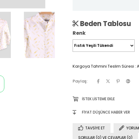
Beden Tablosu
Renk
Kargoya Tahmini Teslim Süresi
:
A
Paylaş:
İSTEK LISTEME EKLE
FIYAT DÜŞÜNCE HABER VER
TAVSIYE ET
YORUM
SORULAR (0) VE CEVAPLAR (0)