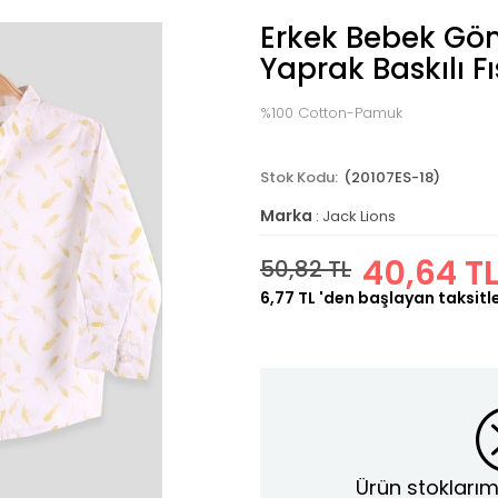
Erkek Bebek Gö
Yaprak Baskılı Fı
%100 Cotton-Pamuk
(20107ES-18)
Marka
:
Jack Lions
40,64 T
50,82 TL
6,77 TL
'den başlayan taksitl
Ürün stoklarım