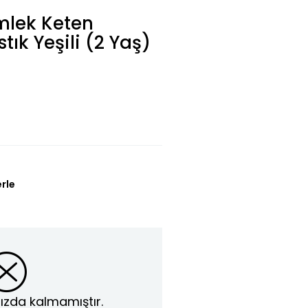
mlek Keten
stık Yeşili (2 Yaş)
L
erle
ızda kalmamıştır.