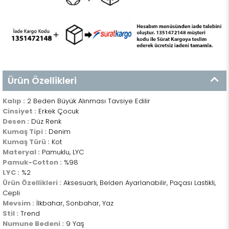
Ürün Özellikleri
Kalıp :
2 Beden Büyük Alınması Tavsiye Edilir
Cinsiyet :
Erkek Çocuk
Desen :
Düz Renk
Kumaş Tipi :
Denim
Kumaş Türü :
Kot
Materyal :
Pamuklu, LYC
Pamuk-Cotton :
%98
LYC :
%2
Ürün Özellikleri :
Aksesuarlı, Belden Ayarlanabilir, Paçası Lastikli,
Cepli
Mevsim :
İlkbahar, Sonbahar, Yaz
Stil :
Trend
Numune Bedeni :
9 Yaş