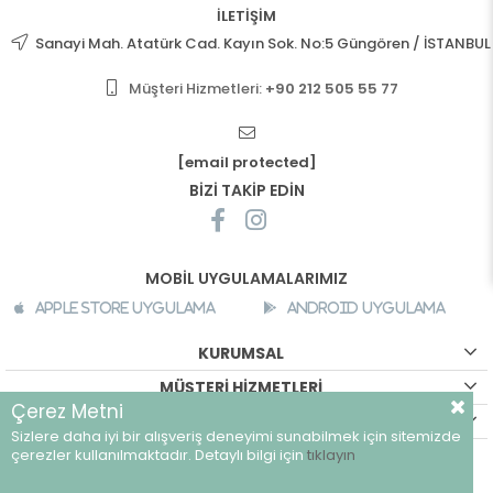
İLETİŞİM
Sanayi Mah. Atatürk Cad. Kayın Sok. No:5 Güngören / İSTANBUL
Müşteri Hizmetleri:
+90 212 505 55 77
[email protected]
BİZİ TAKİP EDİN
MOBİL UYGULAMALARIMIZ
Apple Store Uygulama
Android Uygulama
KURUMSAL
MÜŞTERİ HİZMETLERİ
Çerez Metni
ALIŞVERİŞ BİLGİLERİ
Sizlere daha iyi bir alışveriş deneyimi sunabilmek için sitemizde
©
breeze.com.tr - Tüm hakları saklıdır.
çerezler kullanılmaktadır. Detaylı bilgi için
tıklayın