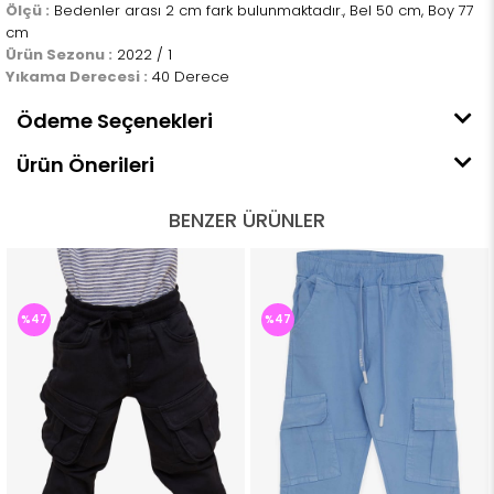
Ölçü :
Bedenler arası 2 cm fark bulunmaktadır., Bel 50 cm, Boy 77
cm
Ürün Sezonu :
2022 / 1
Yıkama Derecesi :
40 Derece
Ödeme Seçenekleri
Ürün Önerileri
BENZER ÜRÜNLER
%47
%47