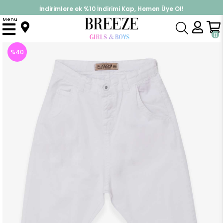
İndirimlere ek %10 İndirimi Kap, Hemen Üye Ol!
%30 Sepette Yaz İndirimi, Hemen Al!
Menu
Anasayfa
Erkek Çocuk
Alt Giyim
Pantolon
Erkek Çocuk Kot Pantolon Şalvar Kesim Beyaz (5-16 Yaş)
0
%
40
İndirim