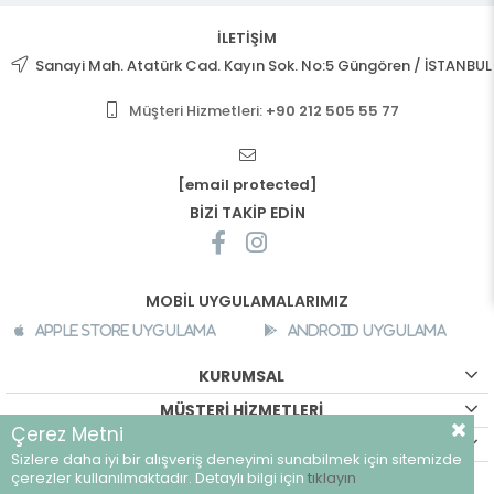
İLETİŞİM
Sanayi Mah. Atatürk Cad. Kayın Sok. No:5 Güngören / İSTANBUL
Müşteri Hizmetleri:
+90 212 505 55 77
[email protected]
BİZİ TAKİP EDİN
MOBİL UYGULAMALARIMIZ
Apple Store Uygulama
Android Uygulama
KURUMSAL
MÜŞTERİ HİZMETLERİ
Çerez Metni
ALIŞVERİŞ BİLGİLERİ
Sizlere daha iyi bir alışveriş deneyimi sunabilmek için sitemizde
©
breeze.com.tr - Tüm hakları saklıdır.
çerezler kullanılmaktadır. Detaylı bilgi için
tıklayın