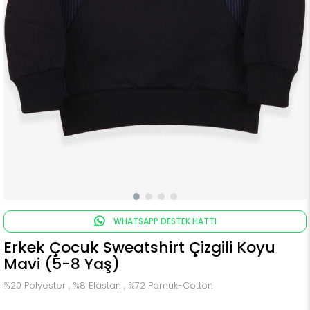
WHATSAPP DESTEK HATTI
Erkek Çocuk Sweatshirt Çizgili Koyu
Mavi (5-8 Yaş)
%20 Polyester , %8 Elastan , %72 Pamuk-Cotton