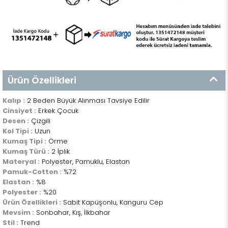
Ürün Özellikleri
Kalıp :
2 Beden Büyük Alınması Tavsiye Edilir
Cinsiyet :
Erkek Çocuk
Desen :
Çizgili
Kol Tipi :
Uzun
Kumaş Tipi :
Örme
Kumaş Türü :
2 İplik
Materyal :
Polyester, Pamuklu, Elastan
Pamuk-Cotton :
%72
Elastan :
%8
Polyester :
%20
Ürün Özellikleri :
Sabit Kapüşonlu, Kanguru Cep
Mevsim :
Sonbahar, Kış, İlkbahar
Stil :
Trend