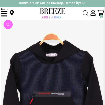
İndirimlere ek %10 İndirimi Kap, Hemen Üye Ol!
%30 Sepette Yaz İndirimi, Hemen Al!
Menu
Anasayfa
Erkek Çocuk
Üst Giyim
Sweatshirt
Erkek Çocuk Sweatshirt Çizgili Koyu Mavi (5-8 Yaş)
0
%
21
İndirim