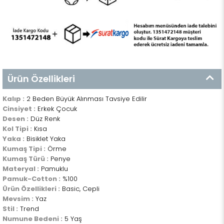
Ürün Özellikleri
Kalıp :
2 Beden Büyük Alınması Tavsiye Edilir
Cinsiyet :
Erkek Çocuk
Desen :
Düz Renk
Kol Tipi :
Kısa
Yaka :
Bisiklet Yaka
Kumaş Tipi :
Örme
Kumaş Türü :
Penye
Materyal :
Pamuklu
Pamuk-Cotton :
%100
Ürün Özellikleri :
Basic, Cepli
Mevsim :
Yaz
Stil :
Trend
Numune Bedeni :
5 Yaş