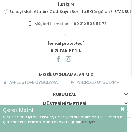
İLETİŞİM
Sanayi Mah. Atatürk Cad. Kayın Sok. No:5 Güngören / İSTANBUL
Müşteri Hizmetleri:
+90 212 505 55 77
[email protected]
BİZİ TAKİP EDİN
MOBİL UYGULAMALARIMIZ
Apple Store Uygulama
Android Uygulama
KURUMSAL
MÜŞTERİ HİZMETLERİ
Çerez Metni
ALIŞVERİŞ BİLGİLERİ
Sizlere daha iyi bir alışveriş deneyimi sunabilmek için sitemizde
©
breeze.com.tr - Tüm hakları saklıdır.
çerezler kullanılmaktadır. Detaylı bilgi için
tıklayın