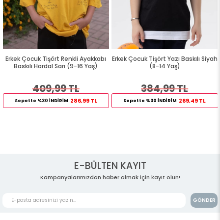
Erkek Çocuk Tişört Renkli Ayakkabı
Erkek Çocuk Tişört Yazı Baskılı Siyah
Baskılı Hardal Sarı (9-16 Yaş)
(8-14 Yaş)
409,99 TL
384,99 TL
286,99 TL
269,49 TL
Sepette %30 İNDİRİM
Sepette %30 İNDİRİM
E-BÜLTEN KAYIT
Kampanyalarımızdan haber almak için kayıt olun!
GÖNDER