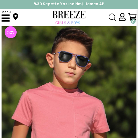
İndirimlere ek %10 İndirimi Kap, Hemen Üye Ol!
%30 Sepette Yaz İndirimi, Hemen Al!
Menu
Anasayfa
Erkek Çocuk
Üst Giyim
Tişört
Erkek Çocuk Tişört Basic Gülkurusu (9 Yaş)
0
%
29
İndirim