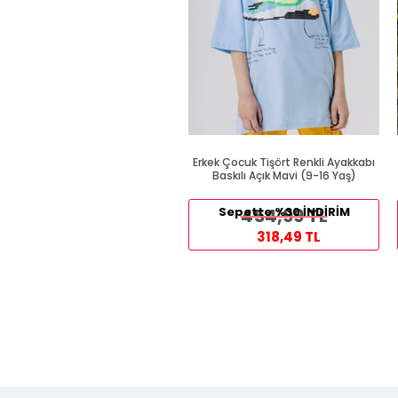
Erkek Çocuk Tişört Renkli Ayakkabı
Baskılı Açık Mavi (9-16 Yaş)
Sepette %30 İNDİRİM
454,99 TL
318,49 TL