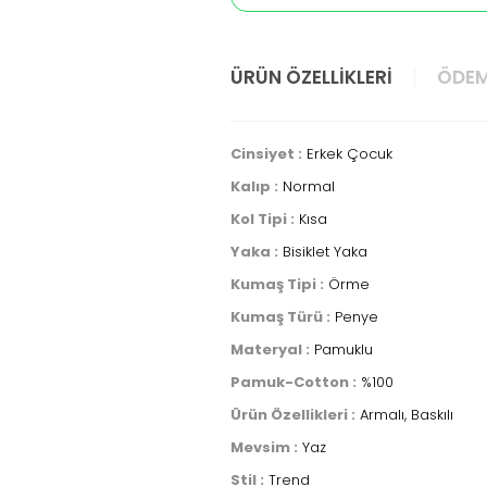
ÜRÜN ÖZELLIKLERI
ÖDEM
Cinsiyet :
Erkek Çocuk
Kalıp :
Normal
Kol Tipi :
Kısa
Yaka :
Bisiklet Yaka
Kumaş Tipi :
Örme
Kumaş Türü :
Penye
Materyal :
Pamuklu
Pamuk-Cotton :
%100
Ürün Özellikleri :
Armalı, Baskılı
Mevsim :
Yaz
Stil :
Trend