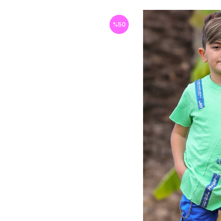
%
50
İndirim