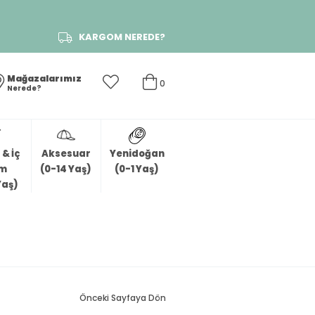
KARGOM NEREDE?
Mağazalarımız
0
Nerede?
& İç
Aksesuar
Yenidoğan
im
(0-14 Yaş)
(0-1 Yaş)
Yaş)
Önceki Sayfaya Dön