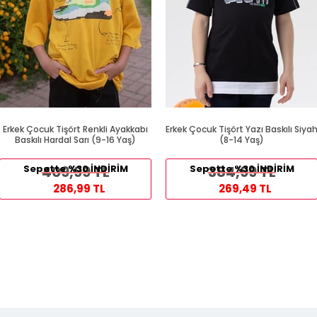
Erkek Çocuk Tişört Renkli Ayakkabı
Erkek Çocuk Tişört Yazı Baskılı Siya
Baskılı Hardal Sarı (9-16 Yaş)
(8-14 Yaş)
Sepette %30 İNDİRİM
409,99 TL
Sepette %30 İNDİRİM
384,99 TL
286,99 TL
269,49 TL