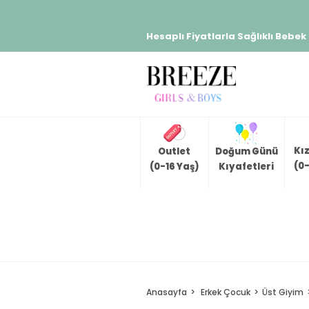
Hesaplı Fiyatlarla Sağlıklı Bebek
Kı
Outlet
Doğum Günü
(0-
(0-16 Yaş)
Kıyafetleri
Anasayfa
Erkek Çocuk
Üst Giyim