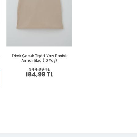
h
Erkek Çocuk Tişört Yazı Baskılı
Erkek Çocuk Tişört Renkli Ayakk
Armalı Ekru (10 Yaş)
Baskılı Siyah (9 Yaş)
344,99 TL
409,99 TL
184,99 TL
219,99 TL