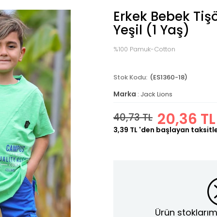
Erkek Bebek Tişö
Yeşil (1 Yaş)
%100 Pamuk-Cotton
(ES1360-18)
Marka
:
Jack Lions
20,36 TL
40,73 TL
3,39 TL
'den başlayan taksitl
Ürün stoklarım