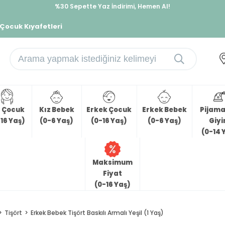
%30 Sepette Yaz İndirimi, Hemen Al!
İndirimlere ek %10 İndirimi Kap, Hemen Üye Ol!
 Çocuk Kıyafetleri
z Çocuk
Kız Bebek
Erkek Çocuk
Erkek Bebek
Pijama 
16 Yaş)
(0-6 Yaş)
(0-16 Yaş)
(0-6 Yaş)
Giy
(0-14 
Maksimum
Fiyat
(0-16 Yaş)
Tişört
Erkek Bebek Tişört Baskılı Armalı Yeşil (1 Yaş)