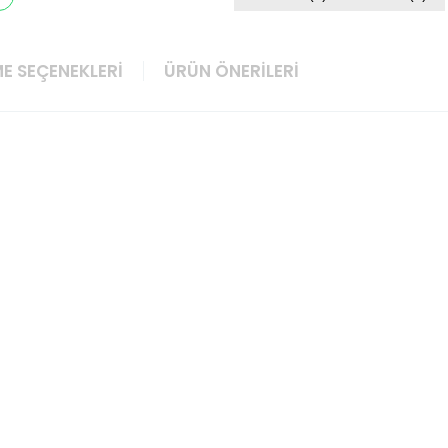
E SEÇENEKLERI
ÜRÜN ÖNERILERI