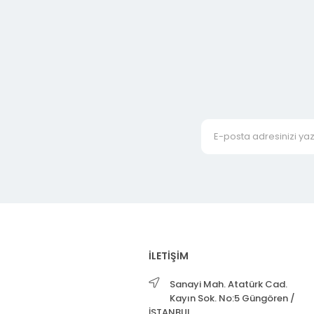
İLETİŞİM
Sanayi Mah. Atatürk Cad.
Kayın Sok. No:5 Güngören /
İSTANBUL