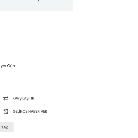
ynı Gün
KARŞILAŞTIR
GELINCE HABER VER
 YAZ