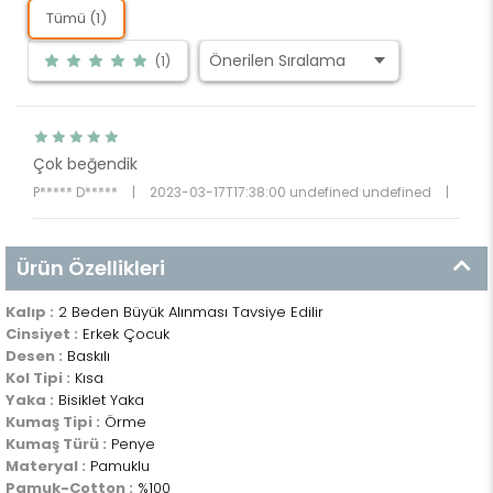
Tümü (1)
(1)
Çok beğendik
P***** D*****
|
2023-03-17T17:38:00 undefined undefined
|
Ürün Özellikleri
Kalıp :
2 Beden Büyük Alınması Tavsiye Edilir
Cinsiyet :
Erkek Çocuk
Desen :
Baskılı
Kol Tipi :
Kısa
Yaka :
Bisiklet Yaka
Kumaş Tipi :
Örme
Kumaş Türü :
Penye
Materyal :
Pamuklu
Pamuk-Cotton :
%100