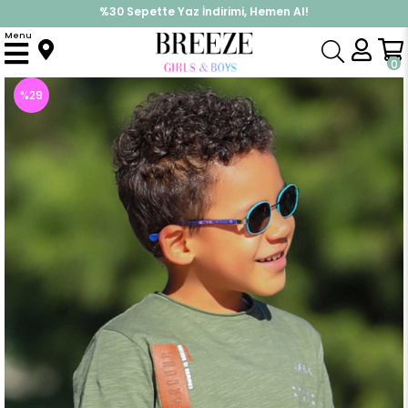
%30 Sepette Yaz İndirimi, Hemen Al!
İndirimlere ek %10 İndirimi Kap, Hemen Üye Ol!
Menu
Anasayfa
Erkek Çocuk
Üst Giyim
Tişört
Erkek Çocuk Tişört Yazı Baskılı Haki Yeşil (6 Yaş)
0
%
29
İndirim