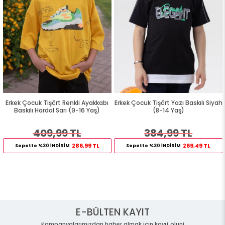
Erkek Çocuk Tişört Renkli Ayakkabı
Erkek Çocuk Tişört Yazı Baskılı Siyah
Baskılı Hardal Sarı (9-16 Yaş)
(8-14 Yaş)
409,99 TL
384,99 TL
286,99 TL
269,49 TL
Sepette %30 İNDİRİM
Sepette %30 İNDİRİM
E-BÜLTEN KAYIT
Kampanyalarımızdan haber almak için kayıt olun!