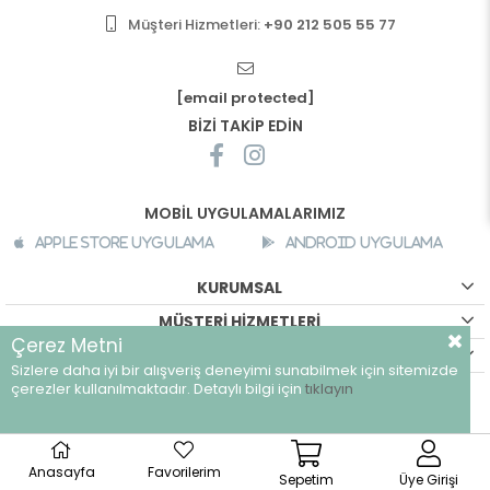
Müşteri Hizmetleri:
+90 212 505 55 77
[email protected]
BİZİ TAKİP EDİN
MOBİL UYGULAMALARIMIZ
Apple Store Uygulama
Android Uygulama
KURUMSAL
MÜŞTERİ HİZMETLERİ
Çerez Metni
ALIŞVERİŞ BİLGİLERİ
Sizlere daha iyi bir alışveriş deneyimi sunabilmek için sitemizde
©
breeze.com.tr - Tüm hakları saklıdır.
çerezler kullanılmaktadır. Detaylı bilgi için
tıklayın
Anasayfa
Favorilerim
Sepetim
Üye Girişi