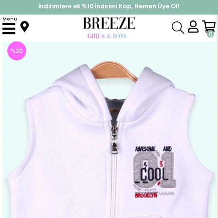
İndirimlere ek %10 İndirimi Kap, Hemen Üye Ol!
%30 Sepette Yaz İndirimi, Hemen Al!
Menu
Anasayfa
Erkek Çocuk
Üst Giyim
Yelek
Erkek Çocuk Yelek Polarlı Kapüşonlu Beyaz (4 Yaş)
0
%
20
İndirim