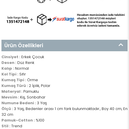
Ürün Özellikleri
Cinsiyet :
Erkek Çocuk
Desen :
Düz Renk
Kalıp :
Normal
Kol Tipi :
Sıfır
Kumaş Tipi :
Örme
Kumaş Türü :
2 İplik, Polar
Materyal :
Pamuklu
Mevsim :
Kış, Sonbahar
Numune Bedeni :
3 Yaş
Ölçü :
3 Yaş, Bedenler arası 1 cm fark bulunmaktadır., Boy 40 cm, En
32 cm
Pamuk-Cotton :
%100
Stil :
Trend