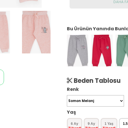
DAHA F
Bu Ürünün Yanında Bunlar
Beden Tablosu
Renk
Yaş
6 Ay
9 Ay
1 Yaş
1.5