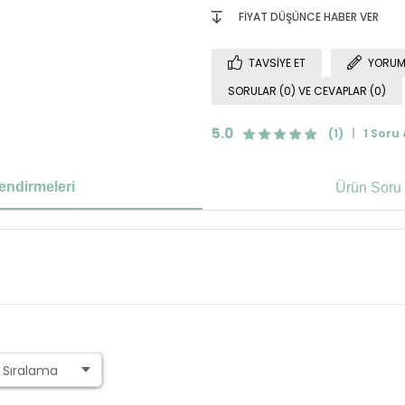
FIYAT DÜŞÜNCE HABER VER
TAVSIYE ET
YORUM
SORULAR (0) VE CEVAPLAR (0)
5.0
(1)
1 Soru
endirmeleri
Ürün Soru 