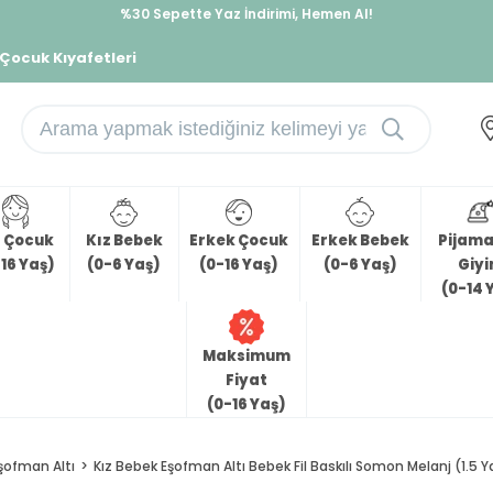
İndirimlere ek %10 İndirimi Kap, Hemen Üye Ol!
%30 Sepette Yaz İndirimi, Hemen Al!
 Çocuk Kıyafetleri
z Çocuk
Kız Bebek
Erkek Çocuk
Erkek Bebek
Pijama 
16 Yaş)
(0-6 Yaş)
(0-16 Yaş)
(0-6 Yaş)
Giy
(0-14 
Maksimum
Fiyat
(0-16 Yaş)
şofman Altı
Kız Bebek Eşofman Altı Bebek Fil Baskılı Somon Melanj (1.5 Y