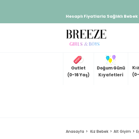
Hesaplı Fiyatlarla Sağlıklı Bebek
Kı
Outlet
Doğum Günü
(0-
(0-16 Yaş)
Kıyafetleri
Anasayfa
Kız Bebek
Alt Giyim
E