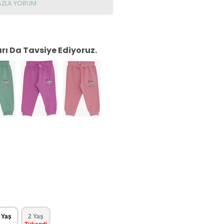
AZLA YORUM
ı Da Tavsiye Ediyoruz.
 Yaş
2 Yaş