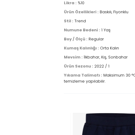
Likra :
%10
Ürün Özellikleri :
Baskılı, Fiyonklu
Stil :
Trend
Numune Bedeni :
1 Yaş
Boy / Ölçü :
Regular
Kumaş Kalınlığı :
Orta Kalın
Mevsim :
İlkbahar, Kış, Sonbahar
Ürün Sezonu :
2022 / 1
Yıkama Talimatı :
Maksimum 30 °C sı
temizleme yapılabilir.