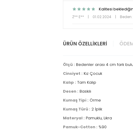
Kalitesi beklediğ
Z** E**
|
01.02.2024
|
Beden:
ÜRÜN ÖZELLIKLERI
ÖDEM
Ölçü :
Bedenler arası 4 cm fark bulu
Cinsiyet :
Kız Çocuk
Kalıp :
Tam Kalıp
Desen :
Baskılı
Kumaş Tipi :
Örme
Kumaş Türü :
2 İplik
Materyal :
Pamuklu, Likra
Pamuk-Cotton :
%90