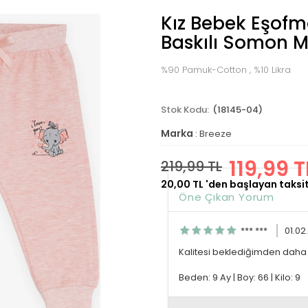
Kız Bebek Eşofma
Baskılı Somon Me
%90 Pamuk-Cotton , %10 Likra
(18145-04)
Marka
:
Breeze
119,99 T
219,99 TL
20,00 TL
'den başlayan taksit
Öne Çıkan Yorum
*** ***
01.02
Kalitesi beklediğimden daha i
Beden: 9 Ay
|
Boy: 66
|
Kilo: 9