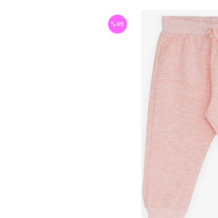
%
45
İndirim