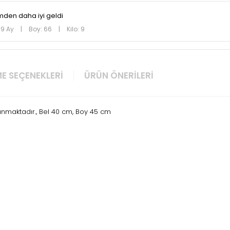
imden daha iyi geldi
 9 Ay
|
Boy: 66
|
Kilo: 9
E SEÇENEKLERI
ÜRÜN ÖNERILERI
nmaktadır., Bel 40 cm, Boy 45 cm