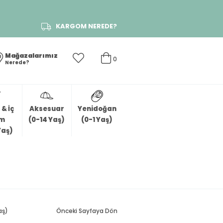
KARGOM NEREDE?
Mağazalarımız
0
Nerede?
& İç
Aksesuar
Yenidoğan
im
(0-14 Yaş)
(0-1 Yaş)
Yaş)
aş)
Önceki Sayfaya Dön