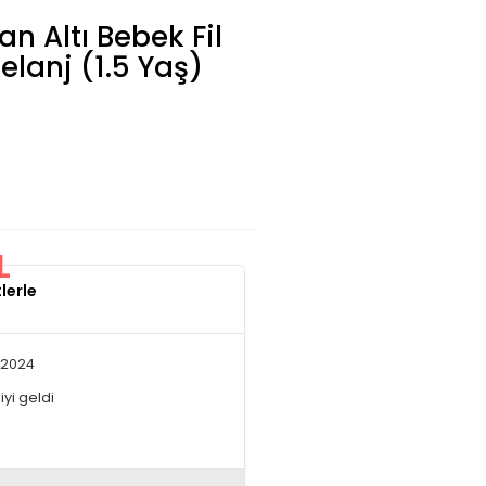
n Altı Bebek Fil
lanj (1.5 Yaş)
L
lerle
.2024
yi geldi