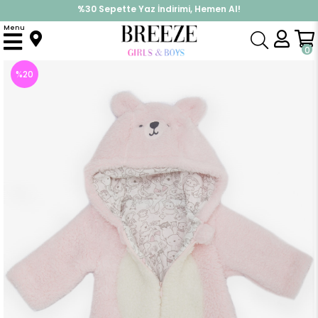
%30 Sepette Yaz İndirimi, Hemen Al!
İndirimlere ek %10 İndirimi Kap, Hemen Üye Ol!
Menu
Anasayfa
Kız Bebek
Tulum
Kız Bebek Peluşlu Tulum Kuzucuk Nakışlı Kulakları Hareketli Pembe (3-4 Ay)
0
%
20
İndirim