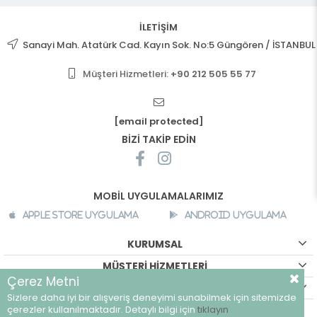
İLETİŞİM
Sanayi Mah. Atatürk Cad. Kayın Sok. No:5 Güngören / İSTANBUL
Müşteri Hizmetleri:
+90 212 505 55 77
[email protected]
BİZİ TAKİP EDİN
MOBİL UYGULAMALARIMIZ
Apple Store Uygulama
Android Uygulama
KURUMSAL
MÜŞTERİ HİZMETLERİ
Çerez Metni
ALIŞVERİŞ BİLGİLERİ
Sizlere daha iyi bir alışveriş deneyimi sunabilmek için sitemizde
©
breeze.com.tr - Tüm hakları saklıdır.
çerezler kullanılmaktadır. Detaylı bilgi için
tıklayın