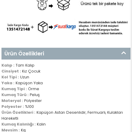
Ürün Özellikleri
Kalıp :
Tam Kalıp
Cinsiyet :
Kız Çocuk
Kol Tipi :
Uzun
Yaka :
Kapüşon Yaka
Kumaş Tipi :
Örme
Kumaş Türü :
Peluş
Materyal :
Polyester
Polyester :
%100
Ürün Özellikleri :
Kapüşon Astarı Desenlidir, Fermuarlı, Kulakları
Hareketli
Kumaş Kalınlığı :
Kalın
Mevsim :
Kış