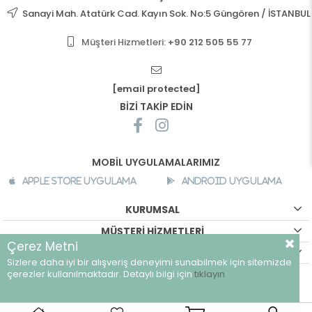
Sanayi Mah. Atatürk Cad. Kayın Sok. No:5 Güngören / İSTANBUL
Müşteri Hizmetleri:
+90 212 505 55 77
[email protected]
BİZİ TAKİP EDİN
MOBİL UYGULAMALARIMIZ
Apple Store Uygulama
Android Uygulama
KURUMSAL
MÜŞTERİ HİZMETLERİ
Çerez Metni
ALIŞVERİŞ BİLGİLERİ
Sizlere daha iyi bir alışveriş deneyimi sunabilmek için sitemizde
©
breeze.com.tr - Tüm hakları saklıdır.
çerezler kullanılmaktadır. Detaylı bilgi için
tıklayın