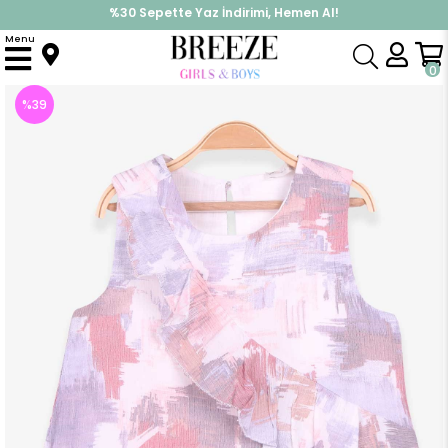
%30 Sepette Yaz İndirimi, Hemen Al!
İndirimlere ek %10 İndirimi Kap, Hemen Üye Ol!
Menu
Anasayfa
Kız Çocuk
Elbise Modelleri
Yazlık Elbise
Kız Çocuk Elbise Fırfırlı Karışık Renk (1.5 Yaş)
0
%
39
İndirim