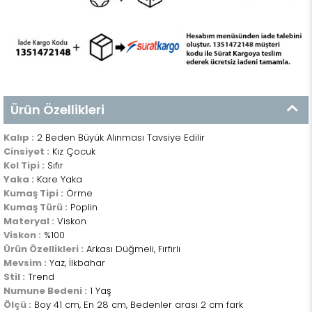
Ürün Özellikleri
Kalıp :
2 Beden Büyük Alınması Tavsiye Edilir
Cinsiyet :
Kız Çocuk
Kol Tipi :
Sıfır
Yaka :
Kare Yaka
Kumaş Tipi :
Örme
Kumaş Türü :
Poplin
Materyal :
Viskon
Viskon :
%100
Ürün Özellikleri :
Arkası Düğmeli, Fırfırlı
Mevsim :
Yaz, İlkbahar
Stil :
Trend
Numune Bedeni :
1 Yaş
Ölçü :
Boy 41 cm, En 28 cm, Bedenler arası 2 cm fark