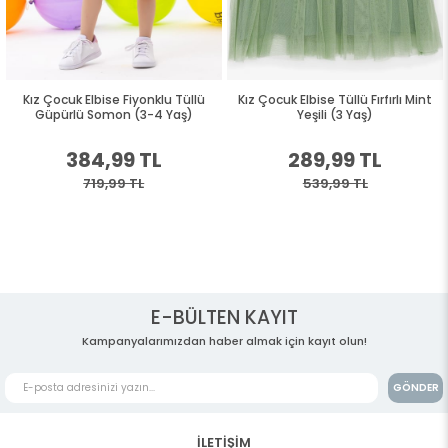
Kız Çocuk Elbise Fiyonklu Tüllü
Kız Çocuk Elbise Tüllü Fırfırlı Mint
Güpürlü Somon (3-4 Yaş)
Yeşili (3 Yaş)
384,99 TL
289,99 TL
719,99 TL
539,99 TL
E-BÜLTEN KAYIT
Kampanyalarımızdan haber almak için kayıt olun!
GÖNDER
İLETİŞİM