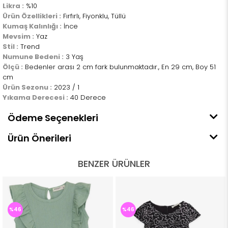
Likra :
%10
Ürün Özellikleri :
Fırfırlı, Fiyonklu, Tüllü
Kumaş Kalınlığı :
İnce
Mevsim :
Yaz
Stil :
Trend
Numune Bedeni :
3 Yaş
Ölçü :
Bedenler arası 2 cm fark bulunmaktadır., En 29 cm, Boy 51
cm
Ürün Sezonu :
2023 / 1
Yıkama Derecesi :
40 Derece
Ödeme Seçenekleri
Ürün Önerileri
BENZER ÜRÜNLER
%46
%46