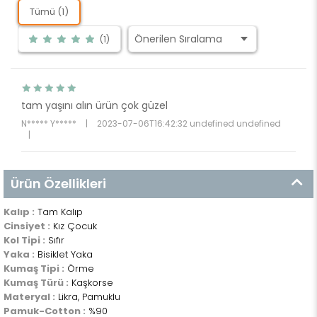
Tümü (1)
(1)
tam yaşını alın ürün çok güzel
N***** Y*****
|
2023-07-06T16:42:32 undefined undefined
|
Ürün Özellikleri
Kalıp :
Tam Kalıp
Cinsiyet :
Kız Çocuk
Kol Tipi :
Sıfır
Yaka :
Bisiklet Yaka
Kumaş Tipi :
Örme
Kumaş Türü :
Kaşkorse
Materyal :
Likra, Pamuklu
Pamuk-Cotton :
%90