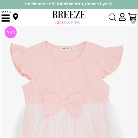
İndirimlere ek %10 İndirimi Kap, Hemen Üye Ol!
%30 Sepette Yaz İndirimi, Hemen Al!
Menu
Anasayfa
Kız Çocuk
Elbise Modelleri
Yazlık Elbise
Kız Çocuk Elbise Fiyonklu Tüllü Somon (6 Yaş)
0
%
44
İndirim