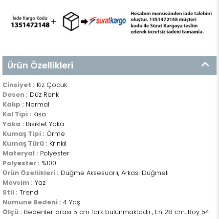
Ürün Özellikleri
Cinsiyet :
Kız Çocuk
Desen :
Düz Renk
Kalıp :
Normal
Kol Tipi :
Kısa
Yaka :
Bisiklet Yaka
Kumaş Tipi :
Örme
Kumaş Türü :
Krinkıl
Materyal :
Polyester
Polyester :
%100
Ürün Özellikleri :
Düğme Aksesuarlı, Arkası Düğmeli
Mevsim :
Yaz
Stil :
Trend
Numune Bedeni :
4 Yaş
Ölçü :
Bedenler arası 5 cm fark bulunmaktadır., En 28 cm, Boy 54