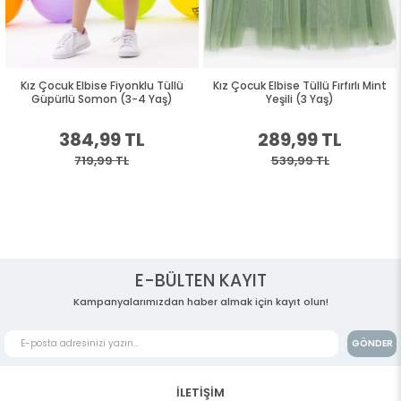
Kız Çocuk Elbise Fiyonklu Tüllü
Kız Çocuk Elbise Tüllü Fırfırlı Mint
Güpürlü Somon (3-4 Yaş)
Yeşili (3 Yaş)
384,99 TL
289,99 TL
719,99 TL
539,99 TL
E-BÜLTEN KAYIT
Kampanyalarımızdan haber almak için kayıt olun!
GÖNDER
İLETİŞİM