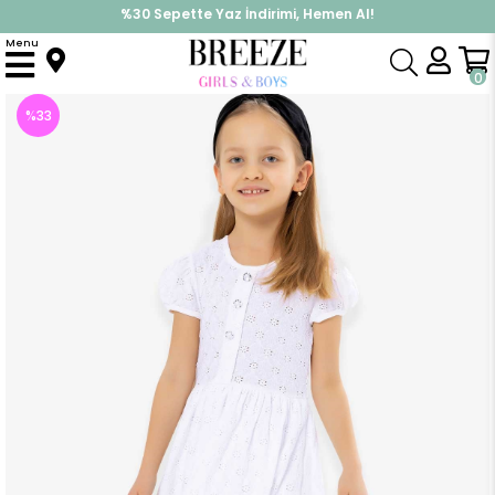
İndirimlere ek %10 İndirimi Kap, Hemen Üye Ol!
Menu
Anasayfa
Kız Çocuk
Elbise Modelleri
Yazlık Elbise
Kız Çocuk Elbise Güpürlü Ekru (4 Yaş)
0
%
33
İndirim