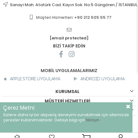
Sanayi Mah. Atatürk Cad. Kayın Sok. No:5 Güngören / İSTANBUL
Müşteri Hizmetleri:
+90 212 505 55 77
[email protected]
BİZİ TAKİP EDİN
MOBİL UYGULAMALARIMIZ
Apple Store Uygulama
Android Uygulama
KURUMSAL
MÜŞTERİ HİZMETLERİ
Çerez Metni
ALIŞVERİŞ BİLGİLERİ
Sizlere daha iyi bir alışveriş deneyimi sunabilmek için sitemizde
©
breeze.com.tr - Tüm hakları saklıdır.
çerezler kullanılmaktadır. Detaylı bilgi için
tıklayın