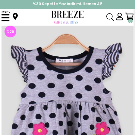
%30 Sepette Yaz İndirimi, Hemen Al!
İndirimlere ek %10 İndirimi Kap, Hemen Üye Ol!
Menu
Anasayfa
Kız Çocuk
Elbise Modelleri
Yazlık Elbise
Kız Çocuk Elbise Puantiyeli Cepleri Çiçekli Gri (1.5-3 Yaş)
0
%
25
İndirim