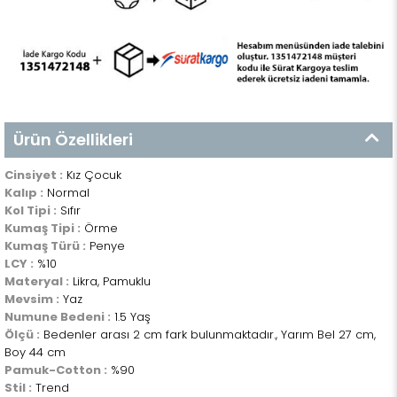
Ürün Özellikleri
Cinsiyet :
Kız Çocuk
Kalıp :
Normal
Kol Tipi :
Sıfır
Kumaş Tipi :
Örme
Kumaş Türü :
Penye
LCY :
%10
Materyal :
Likra, Pamuklu
Mevsim :
Yaz
Numune Bedeni :
1.5 Yaş
Ölçü :
Bedenler arası 2 cm fark bulunmaktadır., Yarım Bel 27 cm,
Boy 44 cm
Pamuk-Cotton :
%90
Stil :
Trend