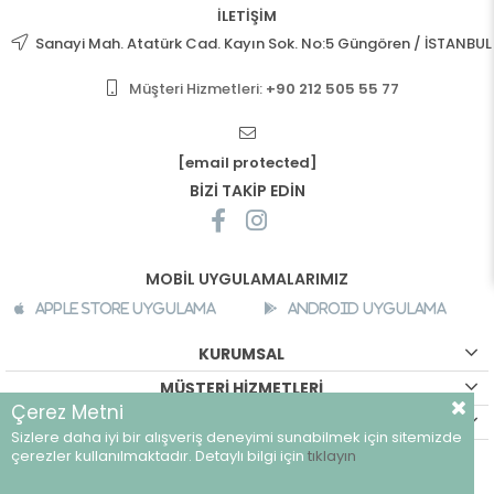
İLETİŞİM
Sanayi Mah. Atatürk Cad. Kayın Sok. No:5 Güngören / İSTANBUL
Müşteri Hizmetleri:
+90 212 505 55 77
[email protected]
BİZİ TAKİP EDİN
MOBİL UYGULAMALARIMIZ
Apple Store Uygulama
Android Uygulama
KURUMSAL
MÜŞTERİ HİZMETLERİ
Çerez Metni
ALIŞVERİŞ BİLGİLERİ
Sizlere daha iyi bir alışveriş deneyimi sunabilmek için sitemizde
©
breeze.com.tr - Tüm hakları saklıdır.
çerezler kullanılmaktadır. Detaylı bilgi için
tıklayın