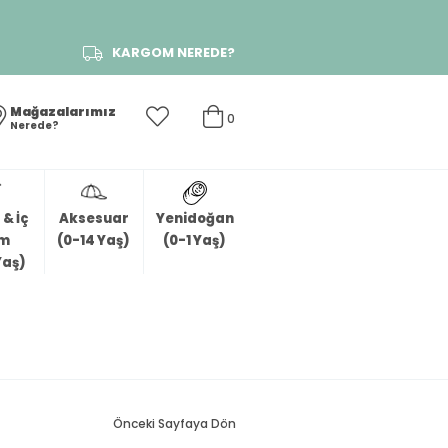
KARGOM NEREDE?
Mağazalarımız
0
Nerede?
& İç
Aksesuar
Yenidoğan
im
(0-14 Yaş)
(0-1 Yaş)
Yaş)
Önceki Sayfaya Dön