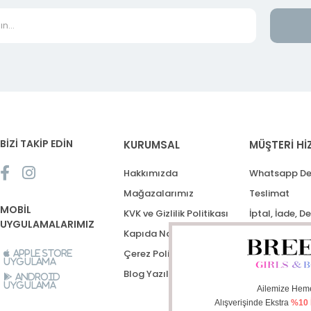
BİZİ TAKİP EDİN
KURUMSAL
MÜŞTERİ Hİ
Hakkımızda
Whatsapp De
Mağazalarımız
Teslimat
MOBİL
KVK ve Gizlilik Politikası
İptal, İade, D
UYGULAMALARIMIZ
Kapıda Nakit Ödeme
Destek Talep
Çerez Politikası
Apple Store
Uygulama
Blog Yazıları
Android
Uygulama