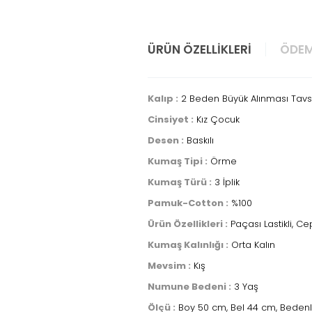
ÜRÜN ÖZELLIKLERI
ÖDEM
Kalıp :
2 Beden Büyük Alınması Tavsi
Cinsiyet :
Kız Çocuk
Desen :
Baskılı
Kumaş Tipi :
Örme
Kumaş Türü :
3 İplik
Pamuk-Cotton :
%100
Ürün Özellikleri :
Paçası Lastikli, Cepli
Kumaş Kalınlığı :
Orta Kalın
Mevsim :
Kış
Numune Bedeni :
3 Yaş
Ölçü :
Boy 50 cm, Bel 44 cm, Bedenle