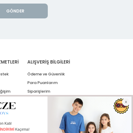
GÖNDER
ZMETLERİ
ALIŞVERİŞ BİLGİLERİ
stek
Ödeme ve Güvenlik
Para Puanlarım
eğişim
Siparişlerim
lerim
Kargo Takip
İade Taleplerim