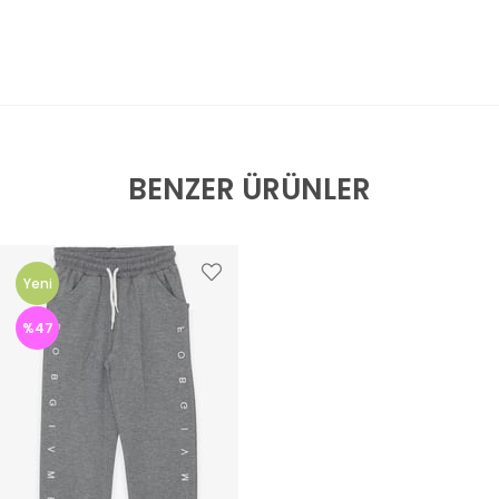
BENZER ÜRÜNLER
Yeni
Ürün
%47