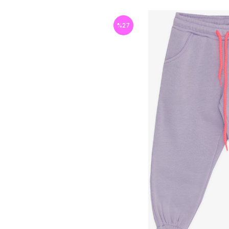
%
27
İndirim