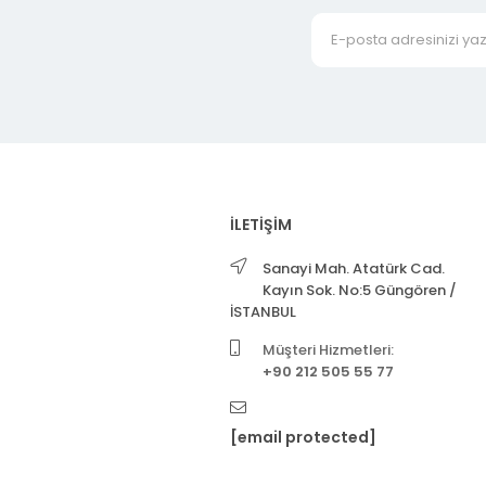
İLETİŞİM
Sanayi Mah. Atatürk Cad.
Kayın Sok. No:5 Güngören /
İSTANBUL
Müşteri Hizmetleri:
+90 212 505 55 77
[email protected]