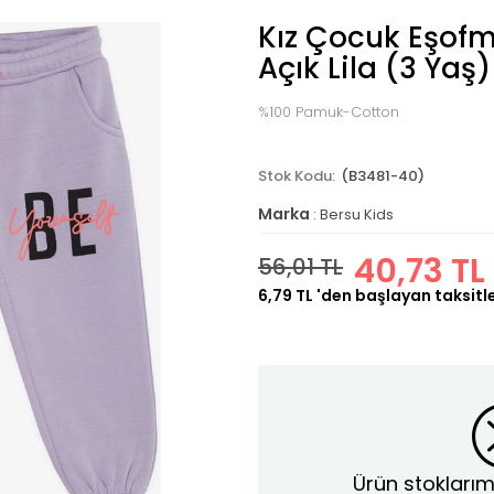
Kız Çocuk Eşofma
Açık Lila (3 Yaş)
%100 Pamuk-Cotton
(B3481-40)
Marka
:
Bersu Kids
40,73 TL
56,01 TL
6,79 TL
'den başlayan taksitl
Ürün stoklarım