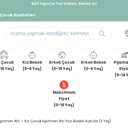
%30 Sepette Yaz İndirimi, Hemen Al!
İndirimlere ek %10 İndirimi Kap, Hemen Üye Ol!
 Çocuk Kıyafetleri
z Çocuk
Kız Bebek
Erkek Çocuk
Erkek Bebek
Pijama 
16 Yaş)
(0-6 Yaş)
(0-16 Yaş)
(0-6 Yaş)
Giy
(0-14 
Maksimum
Fiyat
(0-16 Yaş)
şofman Altı
Kız Çocuk Eşofman Altı Yazı Baskılı Açık Lila (3 Yaş)