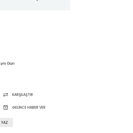
ynı Gün
KARŞILAŞTIR
GELINCE HABER VER
 YAZ