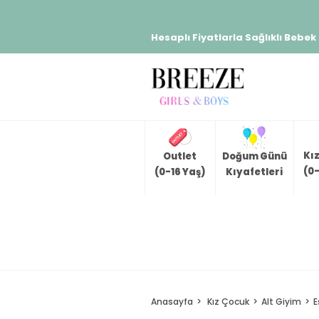
Hesaplı Fiyatlarla Sağlıklı Bebek
Kı
Outlet
Doğum Günü
(0-
(0-16 Yaş)
Kıyafetleri
Anasayfa
Kız Çocuk
Alt Giyim
E