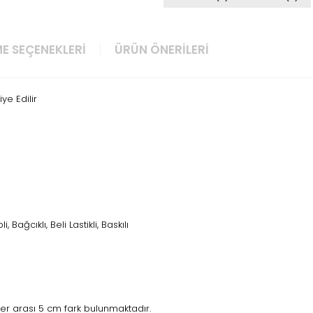
E SEÇENEKLERI
ÜRÜN ÖNERILERI
ye Edilir
, Bağcıklı, Beli Lastikli, Baskılı
r arası 5 cm fark bulunmaktadır.