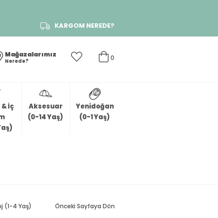
KARGOM NEREDE?
Mağazalarımız
0
Nerede?
& İç
Aksesuar
Yenidoğan
im
(0-14 Yaş)
(0-1 Yaş)
Yaş)
j (1-4 Yaş)
Önceki Sayfaya Dön