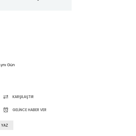
ynı Gün
KARŞILAŞTIR
GELINCE HABER VER
 YAZ