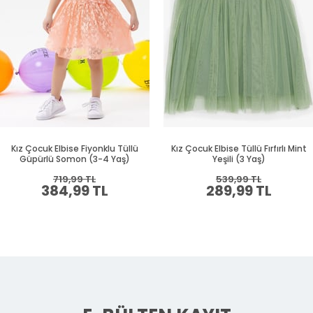
Kız Çocuk Elbise Fiyonklu Tüllü
Kız Çocuk Elbise Tüllü Fırfırlı Mint
Güpürlü Somon (3-4 Yaş)
Yeşili (3 Yaş)
719,99 TL
539,99 TL
384,99 TL
289,99 TL