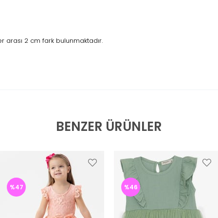
r arası 2 cm fark bulunmaktadır.
BENZER ÜRÜNLER
%47
%46