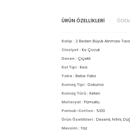
ÜRÜN ÖZELLIKLERI
ÖDEM
Kalıp :
2 Beden Büyük Alınması Tavsi
Cinsiyet :
Kız Çocuk
Desen :
Çiçekli
Kol Tipi :
Kısa
Yaka :
Bebe Yaka
Kumaş Tipi :
Dokuma
Kumaş Türü :
Keten
Materyal :
Pamuklu
Pamuk-Cotton :
%100
Ürün Özellikleri :
Desenli, Fırfırlı, D
Mevsim :
Yaz