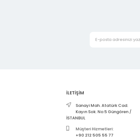
İLETİŞİM
Sanayi Mah. Atatürk Cad.
Kayın Sok. No:5 Güngören /
İSTANBUL
Müşteri Hizmetleri:
+90 212 505 55 77