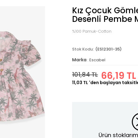
Kız Çocuk Göml
Desenli Pembe M
%100 Pamuk-Cotton
(ES12301-35)
Marka
:
Escabel
66,19 TL
101,84 TL
11,03 TL
'den başlayan taksitl
Ürün stoklarım