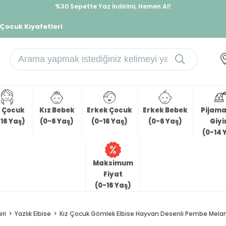
%30 Sepette Yaz İndirimi, Hemen Al!
İndirimlere ek %10 İndirimi Kap, Hemen Üye Ol!
 Çocuk Kıyafetleri
z Çocuk
Kız Bebek
Erkek Çocuk
Erkek Bebek
Pijama 
16 Yaş)
(0-6 Yaş)
(0-16 Yaş)
(0-6 Yaş)
Giy
(0-14 
Maksimum
Fiyat
(0-16 Yaş)
eri
Yazlık Elbise
Kız Çocuk Gömlek Elbise Hayvan Desenli Pembe Melan