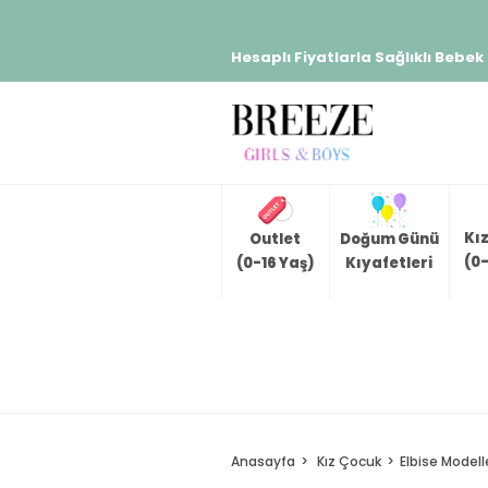
Hesaplı Fiyatlarla Sağlıklı Bebek
Kı
Outlet
Doğum Günü
(0-
(0-16 Yaş)
Kıyafetleri
Anasayfa
Kız Çocuk
Elbise Modell