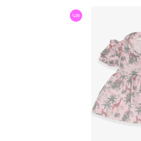
%
35
İndirim