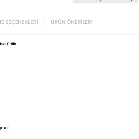
E SEÇENEKLERI
ÜRÜN ÖNERILERI
ye Edilir
üğmeli