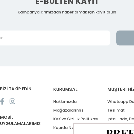
E-BÜLTEN KAYIT
Kampanyalarımızdan haber almak için kayıt olun!
BİZİ TAKİP EDİN
KURUMSAL
MÜŞTERİ Hİ
Hakkımızda
Whatsapp De
Mağazalarımız
Teslimat
MOBİL
KVK ve Gizlilik Politikası
İptal, İade, D
UYGULAMALARIMIZ
Kapıda Nakit Ödeme
Destek Talep