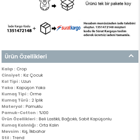
Ürün Özellikleri
Kalıp :
Crop
Cinsiyet :
Kız Çocuk
Kol Tipi :
Uzun
Yaka :
Kapüşon Yaka
Kumaş Tipi :
Örme
Kumaş Türü :
2 İplik
Materyal :
Pamuklu
Pamuk-Cotton :
%100
Ürün Özellikleri :
Beli Lastikli, Bağcıklı, Sabit Kapüşonlu
Kumaş Kalınlığı :
Orta Kalın
Mevsim :
Kış, İlkbahar
Stil :
Trend