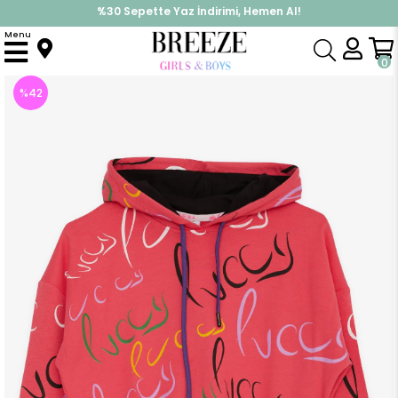
%30 Sepette Yaz İndirimi, Hemen Al!
İndirimlere ek %10 İndirimi Kap, Hemen Üye Ol!
Menu
Anasayfa
Kız Çocuk
Üst Giyim
Sweatshirt
Kız Çocuk Sweatshirt Luccy Renkli Yazı Desenli Kapüşonlu Pembe (7 Yaş)
0
%
42
İndirim