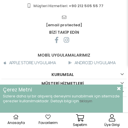
Müşteri Hizmetleri:
+90 212 505 55 77
[email protected]
BİZİ TAKİP EDİN
MOBİL UYGULAMALARIMIZ
Apple Store Uygulama
Android Uygulama
KURUMSAL
MÜŞTERİ HİZMETLERİ
Çerez Metni
ALIŞVERİŞ BİLGİLERİ
Sizlere daha iyi bir alışveriş deneyimi sunabilmek için sitemizde
çerezler kullanılmaktadır. Detaylı bilgi için
tıklayın
©
breeze.com.tr - Tüm hakları saklıdır.
Anasayfa
Favorilerim
Sepetim
Üye Girişi