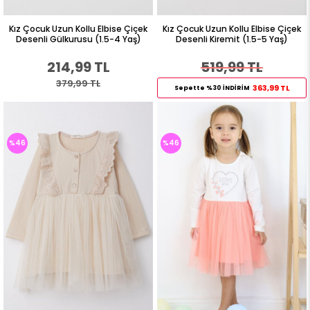
Kız Çocuk Uzun Kollu Elbise Çiçek
Kız Çocuk Uzun Kollu Elbise Çiçek
Desenli Gülkurusu (1.5-4 Yaş)
Desenli Kiremit (1.5-5 Yaş)
214,99 TL
519,99 TL
379,99 TL
363,99 TL
Sepette %30 İNDİRİM
%46
%46