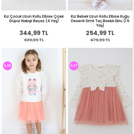
Kız Çocuk Uzun Kollu Elbise Çiçek
Kız Bebek Uzun Kollu Elbise Kuğu
Güpür Nakışlı Beyaz (4 Yaş)
Desenli Simli Taç Baskılı Ekru (1.5
Yaş)
344,99 TL
254,99 TL
639,99 TL
479,99 TL
%46
%47