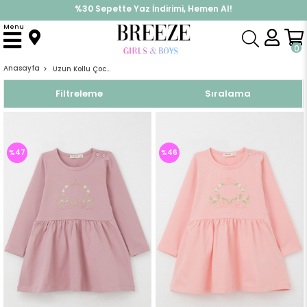
İndirimlere ek %10 İndirimi Kap, Hemen Üye Ol!
Menu
0
Anasayfa
Uzun Kollu Çocuk Elbiseleri
Filtreleme
Sıralama
%47
%46