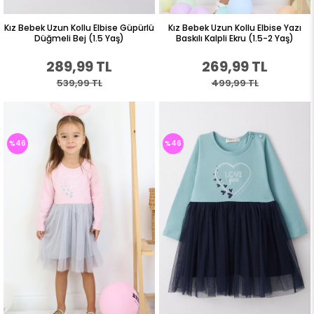
Kız Bebek Uzun Kollu Elbise Güpürlü
Kız Bebek Uzun Kollu Elbise Yazı
Düğmeli Bej (1.5 Yaş)
Baskılı Kalpli Ekru (1.5-2 Yaş)
289,99 TL
269,99 TL
539,99 TL
499,99 TL
%46
%46