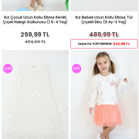
Kız Çocuk Uzun Kollu Elbise Renkli
Kız Bebek Uzun Kollu Elbise Tül
Çiçek Nakışlı Gülkurusu (1.5-4 Yaş)
Çiçekli Ekru (9 Ay-3 Yaş)
259,99 TL
489,99 TL
459,99 TL
342,99 TL
Sepette %30 İNDİRİM
%46
%47