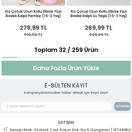
Kız Çocuk Uzun Kollu Elbise Yazı
Kız Çocuk Uzun Kollu Elbise Yazı
Baskılı Kalpli Pembe (1.5-3 Yaş)
Baskılı Kalpli Su Yeşili (1.5-3 Yaş)
279,99 TL
269,99 TL
519,99 TL
499,99 TL
Toplam
32
/
259
Ürün
Daha Fazla Ürün Yükle
E-BÜLTEN KAYIT
Kampanyalarımızdan haber almak için kayıt olun!
GÖNDER
İLETİŞİM
Sanayi Mah. Atatürk Cad. Kayın Sok. No:5 Güngören / İSTANBUL