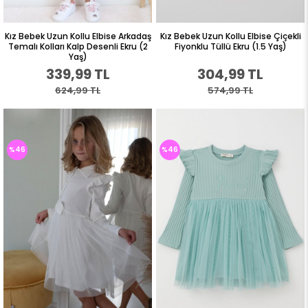
Kız Bebek Uzun Kollu Elbise Arkadaş
Kız Bebek Uzun Kollu Elbise Çiçekli
Temalı Kolları Kalp Desenli Ekru (2
Fiyonklu Tüllü Ekru (1.5 Yaş)
Yaş)
339,99 TL
304,99 TL
624,99 TL
574,99 TL
%46
%46