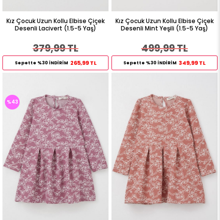
Kız Çocuk Uzun Kollu Elbise Çiçek
Kız Çocuk Uzun Kollu Elbise Çiçek
Desenli Lacivert (1.5-5 Yaş)
Desenli Mint Yeşili (1.5-5 Yaş)
379,99 TL
499,99 TL
265,99 TL
349,99 TL
Sepette %30 İNDİRİM
Sepette %30 İNDİRİM
%43