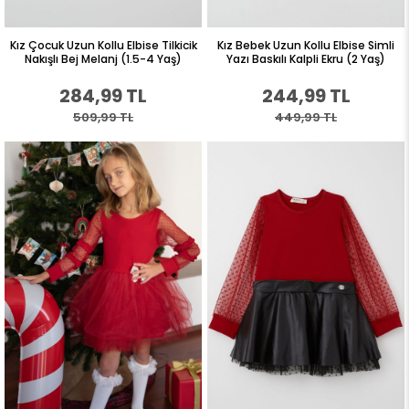
Kız Çocuk Uzun Kollu Elbise Tilkicik
Kız Bebek Uzun Kollu Elbise Simli
Nakışlı Bej Melanj (1.5-4 Yaş)
Yazı Baskılı Kalpli Ekru (2 Yaş)
284,99 TL
244,99 TL
509,99 TL
449,99 TL