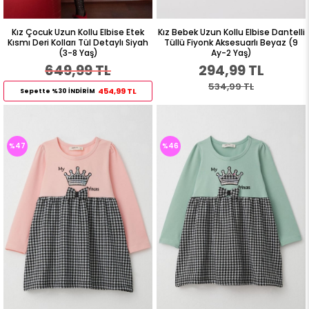
Kız Çocuk Uzun Kollu Elbise Etek
Kız Bebek Uzun Kollu Elbise Dantelli
Kısmı Deri Kolları Tül Detaylı Siyah
Tüllü Fiyonk Aksesuarlı Beyaz (9
(3-8 Yaş)
Ay-2 Yaş)
649,99 TL
294,99 TL
534,99 TL
454,99 TL
Sepette %30 İNDİRİM
%47
%46