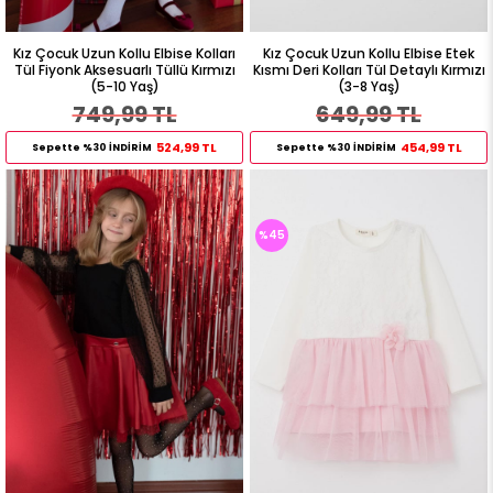
Kız Çocuk Uzun Kollu Elbise Kolları
Kız Çocuk Uzun Kollu Elbise Etek
Tül Fiyonk Aksesuarlı Tüllü Kırmızı
Kısmı Deri Kolları Tül Detaylı Kırmızı
(5-10 Yaş)
(3-8 Yaş)
749,99 TL
649,99 TL
524,99 TL
454,99 TL
Sepette %30 İNDİRİM
Sepette %30 İNDİRİM
%45