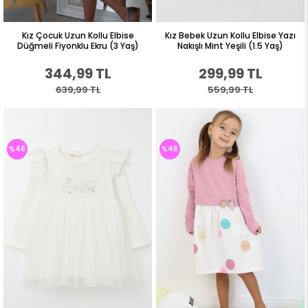
Kız Çocuk Uzun Kollu Elbise
Kız Bebek Uzun Kollu Elbise Yazı
Düğmeli Fiyonklu Ekru (3 Yaş)
Nakışlı Mint Yeşili (1.5 Yaş)
344,99 TL
299,99 TL
639,99 TL
559,99 TL
%46
%46