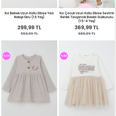
Kız Bebek Uzun Kollu Elbise Yazı
Kız Çocuk Uzun Kollu Elbise Sevimli
Nakışlı Ekru (1.5 Yaş)
Renkli Tavşancık Baskılı Gülkurusu
(1.5-4 Yaş)
299,99 TL
369,99 TL
559,99 TL
689,99 TL
%44
%46