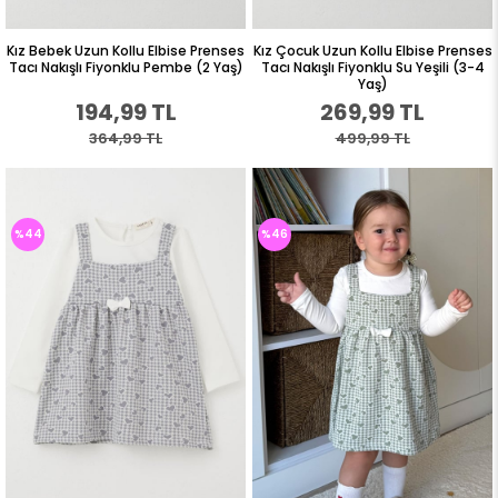
Kız Bebek Uzun Kollu Elbise Prenses
Kız Çocuk Uzun Kollu Elbise Prenses
Tacı Nakışlı Fiyonklu Pembe (2 Yaş)
Tacı Nakışlı Fiyonklu Su Yeşili (3-4
Yaş)
194,99 TL
269,99 TL
364,99 TL
499,99 TL
%44
%46