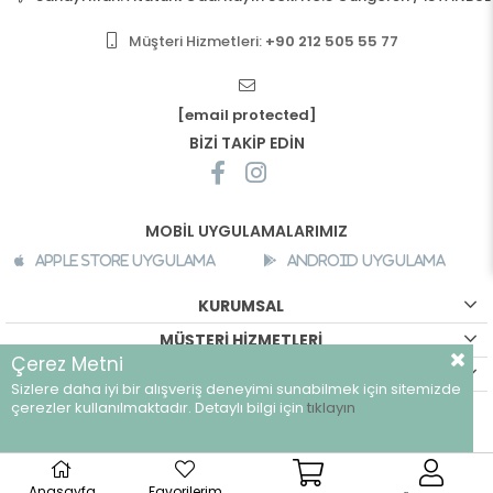
Müşteri Hizmetleri:
+90 212 505 55 77
[email protected]
BİZİ TAKİP EDİN
MOBİL UYGULAMALARIMIZ
Apple Store Uygulama
Android Uygulama
KURUMSAL
MÜŞTERİ HİZMETLERİ
Çerez Metni
ALIŞVERİŞ BİLGİLERİ
Sizlere daha iyi bir alışveriş deneyimi sunabilmek için sitemizde
çerezler kullanılmaktadır. Detaylı bilgi için
tıklayın
©
breeze.com.tr - Tüm hakları saklıdır.
Anasayfa
Favorilerim