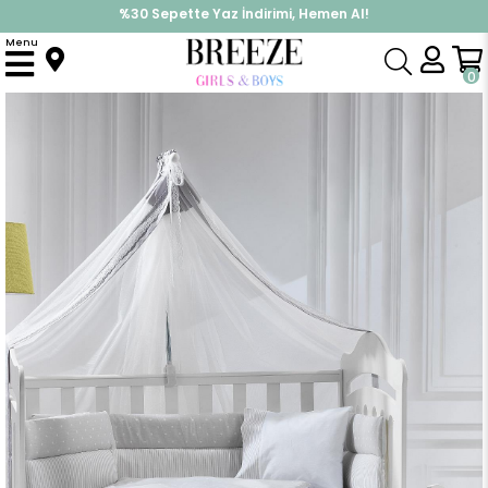
İndirimlere ek %10 İndirimi Kap, Hemen Üye Ol!
Menu
Anasayfa
Yenidoğan
Uyku Seti
Yenidoğan Uyku Seti Fil Desenli Gri (Standart)
0