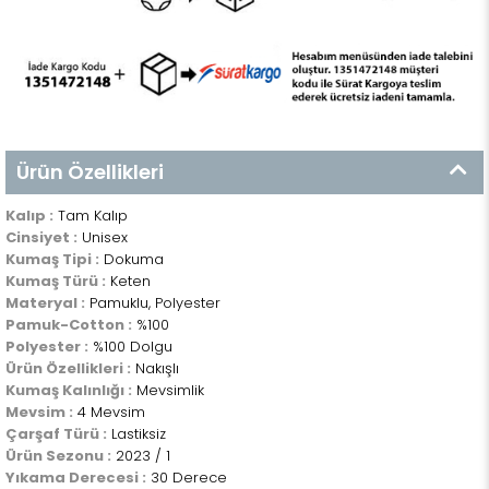
Ürün Özellikleri
Kalıp :
Tam Kalıp
Cinsiyet :
Unisex
Kumaş Tipi :
Dokuma
Kumaş Türü :
Keten
Materyal :
Pamuklu, Polyester
Pamuk-Cotton :
%100
Polyester :
%100 Dolgu
Ürün Özellikleri :
Nakışlı
Kumaş Kalınlığı :
Mevsimlik
Mevsim :
4 Mevsim
Çarşaf Türü :
Lastiksiz
Ürün Sezonu :
2023 / 1
Yıkama Derecesi :
30 Derece