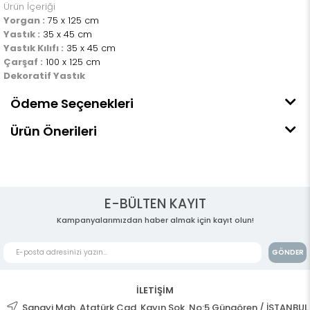
Ürün İçeriği
Yorgan :
75 x 125 cm
Yastık :
35 x 45 cm
Yastık Kılıfı :
35 x 45 cm
Çarşaf :
100 x 125 cm
Dekoratif Yastık
Ödeme Seçenekleri
Ürün Önerileri
E-BÜLTEN KAYIT
Kampanyalarımızdan haber almak için kayıt olun!
GÖNDER
İLETİŞİM
Sanayi Mah. Atatürk Cad. Kayın Sok. No:5 Güngören / İSTANBUL