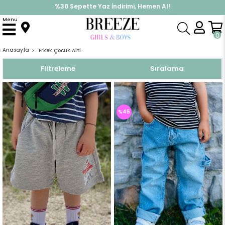
İndirimlere ek %10 İndirimi Kap, Hemen Üye Ol!
%30 Sepette Yaz İndirimi, Hemen Al!
Menu
0
Anasayfa
Erkek Çocuk Altları
Filtreleme
Sıralama
%45