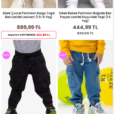
Erkek Çocuk Pantolon Kargo Cepli
Erkek Bebek Pantolon Bağcıklı Beli
Beli Lastikli Lacivert (1.5-5 Yaş)
Paçası Lastikli Koyu Haki Yeşil (1.5
Yaş)
889,99 TL
444,99 TL
829,99 TL
622,99 TL
Sepette %30 İNDİRİM
%47
%47