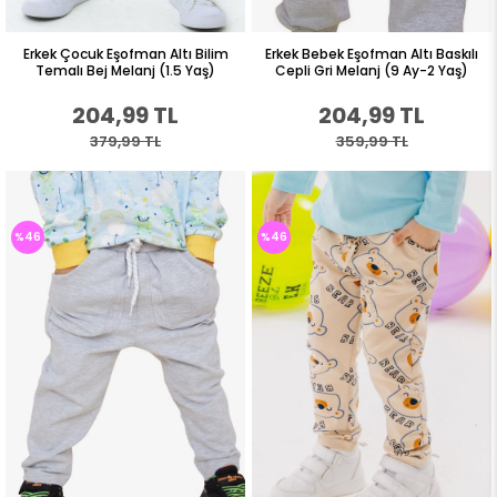
Erkek Çocuk Eşofman Altı Bilim
Erkek Bebek Eşofman Altı Baskılı
Temalı Bej Melanj (1.5 Yaş)
Cepli Gri Melanj (9 Ay-2 Yaş)
204,99 TL
204,99 TL
379,99 TL
359,99 TL
%46
%46