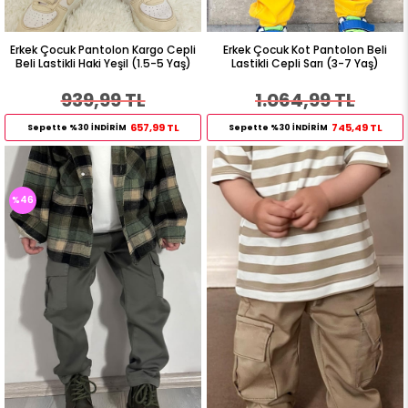
Erkek Çocuk Pantolon Kargo Cepli
Erkek Çocuk Kot Pantolon Beli
Beli Lastikli Haki Yeşil (1.5-5 Yaş)
Lastikli Cepli Sarı (3-7 Yaş)
939,99 TL
1.064,99 TL
657,99 TL
745,49 TL
Sepette %30 İNDİRİM
Sepette %30 İNDİRİM
%46