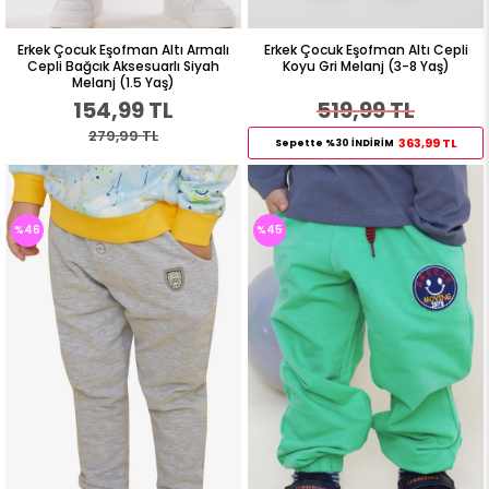
Erkek Çocuk Eşofman Altı Armalı
Erkek Çocuk Eşofman Altı Cepli
Cepli Bağcık Aksesuarlı Siyah
Koyu Gri Melanj (3-8 Yaş)
Melanj (1.5 Yaş)
154,99 TL
519,99 TL
279,99 TL
363,99 TL
Sepette %30 İNDİRİM
%46
%45