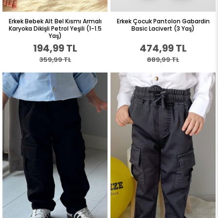
Erkek Bebek Alt Bel Kısmı Armalı
Erkek Çocuk Pantolon Gabardin
Karyoka Dikişli Petrol Yeşili (1-1.5
Basic Lacivert (3 Yaş)
Yaş)
194,99 TL
474,99 TL
359,99 TL
889,99 TL