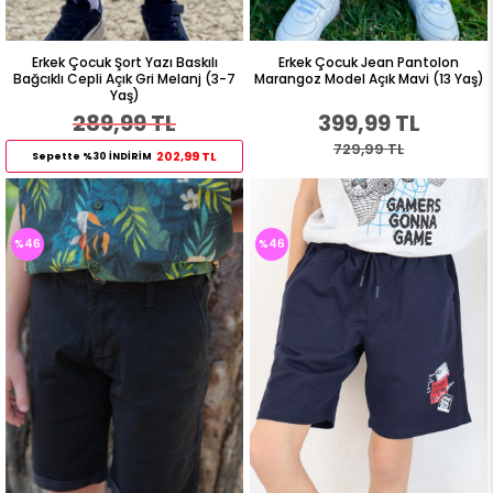
Erkek Çocuk Şort Yazı Baskılı
Erkek Çocuk Jean Pantolon
Bağcıklı Cepli Açık Gri Melanj (3-7
Marangoz Model Açık Mavi (13 Yaş)
Yaş)
289,99 TL
399,99 TL
729,99 TL
202,99 TL
Sepette %30 İNDİRİM
%46
%46