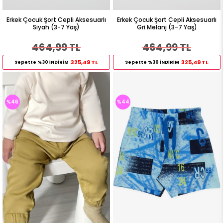
Erkek Çocuk Şort Cepli Aksesuarlı
Erkek Çocuk Şort Cepli Aksesuarlı
Siyah (3-7 Yaş)
Gri Melanj (3-7 Yaş)
464,99 TL
464,99 TL
325,49 TL
325,49 TL
Sepette %30 İNDİRİM
Sepette %30 İNDİRİM
%46
%44