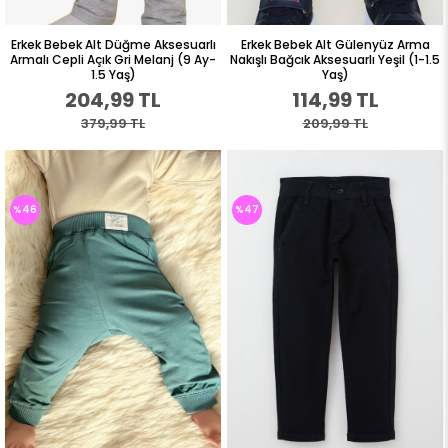
Erkek Bebek Alt Düğme Aksesuarlı
Erkek Bebek Alt Gülenyüz Arma
Armalı Cepli Açık Gri Melanj (9 Ay-
Nakışlı Bağcık Aksesuarlı Yeşil (1-1.5
1.5 Yaş)
Yaş)
204,99 TL
114,99 TL
379,99 TL
209,99 TL
%46
%47