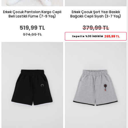
Erkek Çocuk Pantolon Kargo Cepli
Erkek Çocuk Şort Yazı Baskılı
Beli Lastikli Füme (7-9 Yaş)
Bağcıklı Cepli Siyah (3-7 Yaş)
519,99 TL
379,99 TL
974,99 TL
265,99 TL
Sepette %30 İNDİRİM