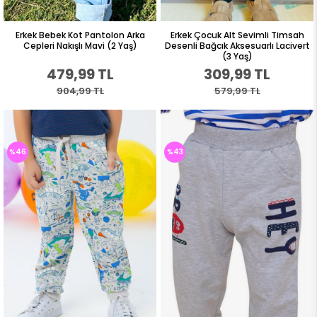
Erkek Bebek Kot Pantolon Arka
Erkek Çocuk Alt Sevimli Timsah
Cepleri Nakışlı Mavi (2 Yaş)
Desenli Bağcık Aksesuarlı Lacivert
(3 Yaş)
479,99 TL
309,99 TL
904,99 TL
579,99 TL
%46
%43