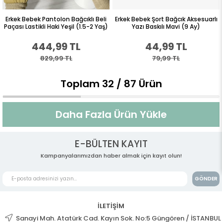
Erkek Bebek Pantolon Bağcıklı Beli
Erkek Bebek Şort Bağcık Aksesuarlı
Paçası Lastikli Haki Yeşil (1.5-2 Yaş)
Yazı Baskılı Mavi (9 Ay)
444,99 TL
44,99 TL
829,99 TL
79,99 TL
Toplam
32
/
87
Ürün
Daha Fazla Ürün Yükle
E-BÜLTEN KAYIT
Kampanyalarımızdan haber almak için kayıt olun!
GÖNDER
İLETİŞİM
Sanayi Mah. Atatürk Cad. Kayın Sok. No:5 Güngören / İSTANBUL