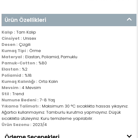
Ürün Özellikleri
Kalıp :
Tam Kalıp
Cinsiyet :
Unisex
Desen :
Çizgili
Kumaş Tipi :
Örme
Materyal :
Elastan, Poliamid, Pamuklu
Pamuk-Cotton :
%80
Elastan :
%2
Poliamid :
%18
Kumaş Kalınlığı :
Orta Kalın
Mevsim :
4 Mevsim
Stil :
Trend
Numune Bedeni :
7-8 Yaş
Yıkama Talimatı :
Maksimum 30 °C sıcaklıkta hassas yıkayınız.
Ağartıcı kullanmayınız. Tamburlu kurutma yapmayınız. Düşük
sıcaklıkta ütüleyiniz. Kuru temizleme yapılabilir.
Ürün Sezonu :
2023/4
Ödeme Seçenekleri