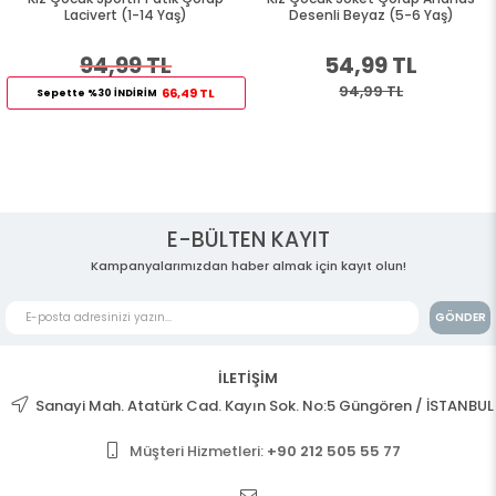
Lacivert (1-14 Yaş)
Desenli Beyaz (5-6 Yaş)
94,99 TL
54,99 TL
94,99 TL
66,49 TL
Sepette %30 İNDİRİM
E-BÜLTEN KAYIT
Kampanyalarımızdan haber almak için kayıt olun!
GÖNDER
İLETİŞİM
Sanayi Mah. Atatürk Cad. Kayın Sok. No:5 Güngören / İSTANBUL
Müşteri Hizmetleri:
+90 212 505 55 77