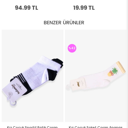
BENZER ÜRÜNLER
%42
Kız Çocuk Sportif Patik Çorap
Kız Çocuk Soket Çorap Ananas