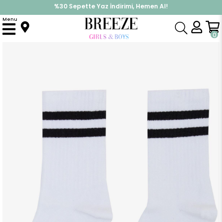
%30 Sepette Yaz İndirimi, Hemen Al!
İndirimlere ek %10 İndirimi Kap, Hemen Üye Ol!
Menu
Anasayfa
Aksesuar
Çorap
Erkek Çocuk Soket Çorap Çizgili Beyaz (5-12 Yaş)
0