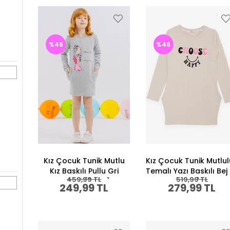
%46
%46
Kız Çocuk Tunik Mutlu
Kız Çocuk Tunik Mutlu
Kız Baskılı Pullu Gri
Temalı Yazı Baskılı Bej
459,99 TL
519,99 TL
Melanj (3 Yaş)
Yaş)
249,99 TL
279,99 TL