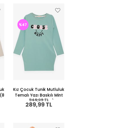
%47
luk
Kız Çocuk Tunik Mutluluk
 (8
Temalı Yazı Baskılı Mint
544,99 TL
Yeşili (8-9 Yaş)
289,99 TL