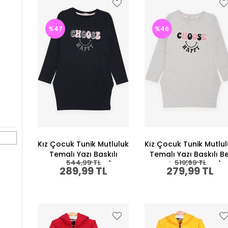
%47
%46
Kız Çocuk Tunik Mutluluk
Kız Çocuk Tunik Mutlu
Temalı Yazı Baskılı
Temalı Yazı Baskılı Be
544,99 TL
519,99 TL
Lacivert (8 Yaş)
Melanj (8-10 Yaş)
289,99 TL
279,99 TL