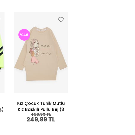
%46
Kız Çocuk Tunik Mutlu
ş)
Kız Baskılı Pullu Bej (3
459,99 TL
Yaş)
249,99 TL