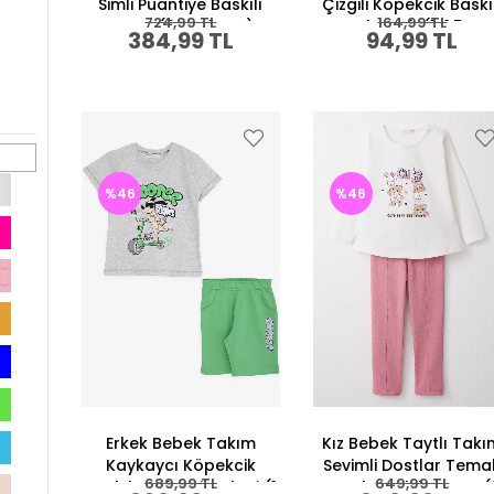
Simli Puantiye Baskılı
Çizgili Köpekcik Baskı
724,99 TL
164,99 TL
Fuşya (9 Ay-1 Yaş)
Karışık Renk (1-1.5 Ya
384,99 TL
94,99 TL
ri
%46
%46
Erkek Bebek Takım
Kız Bebek Taytlı Tak
Kaykaycı Köpekcik
Sevimli Dostlar Temal
689,99 TL
649,99 TL
Baskılı Açık Gri Melanj (1
Ayıcık Baskılı Beyaz (