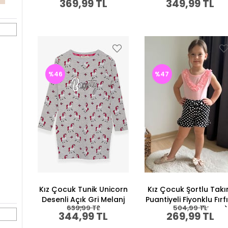
369,99 TL
349,99 TL
Yaş)
Ay-1.5 Yaş)
%46
%47
Kız Çocuk Tunik Unicorn
Kız Çocuk Şortlu Tak
Desenli Açık Gri Melanj
Puantiyeli Fiyonklu Fırfı
639,99 TL
504,99 TL
(4-5 Yaş)
Neon Pembe (4 Yaş
344,99 TL
269,99 TL