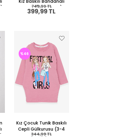
lı
Kız Baskılı Bandanalı
749,99 TL
ş)
Beyaz (6 Ay-1 Yaş)
399,99 TL
%46
ım
Kız Çocuk Tunik Baskılı
ı
Cepli Gülkurusu (3-4
344,99 TL
9
Yaş)