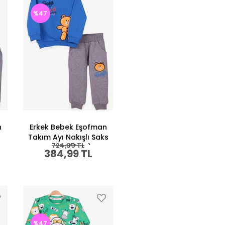
%47
n
Erkek Bebek Eşofman
ı
Takım Ayı Nakışlı Saks
724,99 TL
Mavisi (9 Ay)
384,99 TL
%47