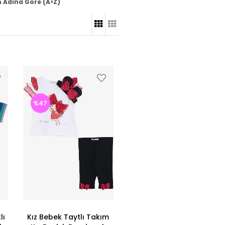
 Adına Göre (A>Z)
%47
lı
Kız Bebek Taytlı Takım