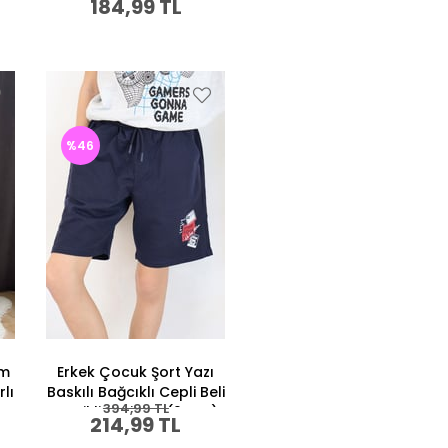
184,99 TL
%46
ım
Erkek Çocuk Şort Yazı
rlı
Baskılı Bağcıklı Cepli Beli
394,99 TL
)
Lastikli Lacivert (9 Yaş)
214,99 TL