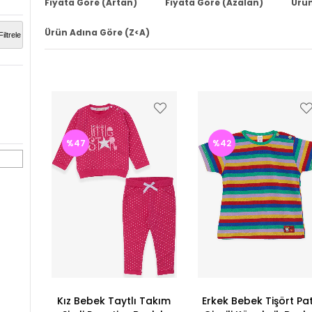
Fiyata Göre (Artan)
Fiyata Göre (Azalan)
Ürün
Ürün Adına Göre (Z<A)
Filtrele
%47
%42
Kız Bebek Taytlı Takım
Erkek Bebek Tişört Pat