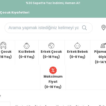
%30 Sepette Yaz İndirimi, Hemen Al!
İndirimlere ek %10 İndirimi Kap, Hemen Üye Ol!
 Çocuk Kıyafetleri
z Çocuk
Kız Bebek
Erkek Çocuk
Erkek Bebek
Pijama 
16 Yaş)
(0-6 Yaş)
(0-16 Yaş)
(0-6 Yaş)
Giy
(0-14 
Maksimum
Fiyat
(0-16 Yaş)
r