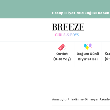
Hesaplı Fiyatlarla Sağlıklı Bebek
Kı
Outlet
Doğum Günü
(0-
(0-16 Yaş)
Kıyafetleri
Anasayfa
İndirime Girmeyen Ürünle