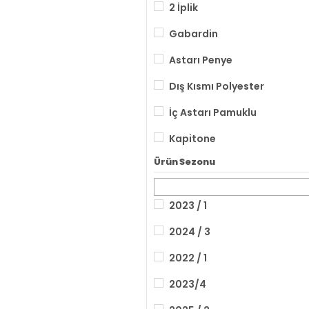
2 İplik
Gabardin
Astarı Penye
Dış Kısmı Polyester
İç Astarı Pamuklu
Kapitone
Ürün Sezonu
Kalın Penye
Triko
2023 / 1
Kadife
2024 / 3
Keten
2022 / 1
Saten
2023/4
İç Kısmı Elyaf