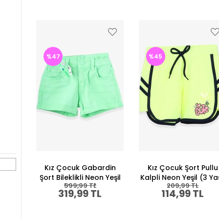
%47
%45
Kız Çocuk Gabardin
Kız Çocuk Şort Pullu
Şort Bileklikli Neon Yeşil
Kalpli Neon Yeşil (3 Ya
599,99 TL
209,99 TL
(3-4 Yaş)
319,99 TL
114,99 TL