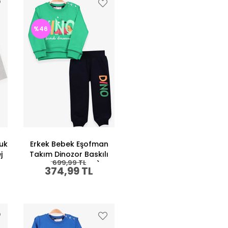
%46
luk
Erkek Bebek Eşofman
j
Takım Dinozor Baskılı
699,99 TL
Yeşil (9 Ay-1 Yaş)
374,99 TL