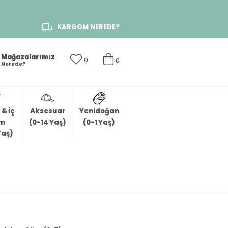
KARGOM NEREDE?
Mağazalarımız
0
0
Nerede?
& İç
Aksesuar
Yenidoğan
im
(0-14 Yaş)
(0-1 Yaş)
Yaş)