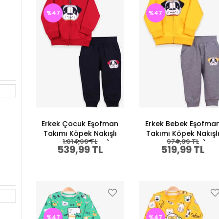
%47
%47
Erkek Çocuk Eşofman
Erkek Bebek Eşofma
Takımı Köpek Nakışlı
Takımı Köpek Nakışl
1.014,99 TL
974,99 TL
Bordo (1-1.5 Yaş)
Sarı (1-2 Yaş)
539,99 TL
519,99 TL
%47
%47