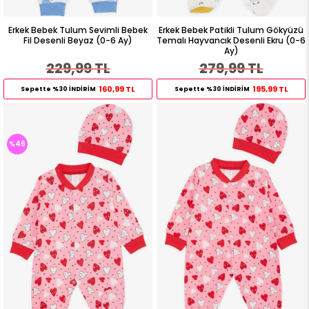
Erkek Bebek Tulum Sevimli Bebek
Erkek Bebek Patikli Tulum Gökyüzü
Fil Desenli Beyaz (0-6 Ay)
Temalı Hayvancık Desenli Ekru (0-6
Ay)
229,99 TL
279,99 TL
160,99 TL
195,99 TL
Sepette %30 İNDİRİM
Sepette %30 İNDİRİM
%46