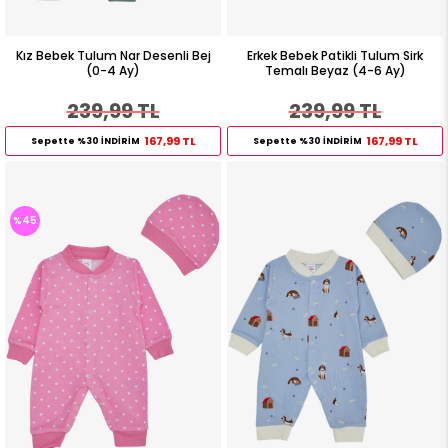
Kız Bebek Tulum Nar Desenli Bej
Erkek Bebek Patikli Tulum Sirk
(0-4 Ay)
Temalı Beyaz (4-6 Ay)
239,99 TL
239,99 TL
167,99 TL
167,99 TL
Sepette %30 İNDİRİM
Sepette %30 İNDİRİM
%45