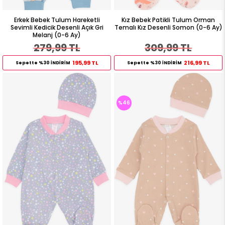
Erkek Bebek Tulum Hareketli
Kız Bebek Patikli Tulum Orman
Sevimli Kedicik Desenli Açık Gri
Temalı Kız Desenli Somon (0-6 Ay)
Melanj (0-6 Ay)
279,99 TL
309,99 TL
195,99 TL
216,99 TL
Sepette %30 İNDİRİM
Sepette %30 İNDİRİM
%46