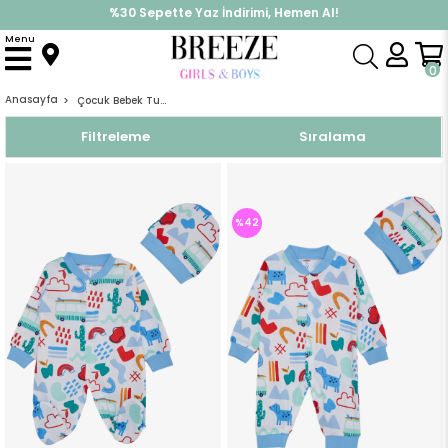
%30 Sepette Yaz İndirimi, Hemen Al!
İndirimlere ek %10 İndirimi Kap, Hemen Üye Ol!
Menu
0
Anasayfa
Çocuk Bebek Tulumları
Filtreleme
Sıralama
%42