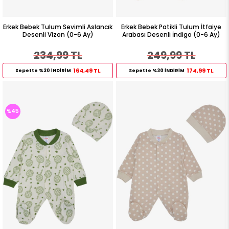
Erkek Bebek Tulum Sevimli Aslancık
Erkek Bebek Patikli Tulum İtfaiye
Desenli Vizon (0-6 Ay)
Arabası Desenli İndigo (0-6 Ay)
234,99 TL
249,99 TL
164,49 TL
174,99 TL
Sepette %30 İNDİRİM
Sepette %30 İNDİRİM
%45