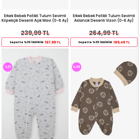
Erkek Bebek Patikli Tulum Sevimli
Erkek Bebek Patikli Tulum Sevimli
Köpekçik Desenli Açık Mavi (0-6 Ay)
Aslancık Desenli Vizon (0-6 Ay)
239,99 TL
264,99 TL
167,99 TL
185,49 TL
Sepette %30 İNDİRİM
Sepette %30 İNDİRİM
%31
%45