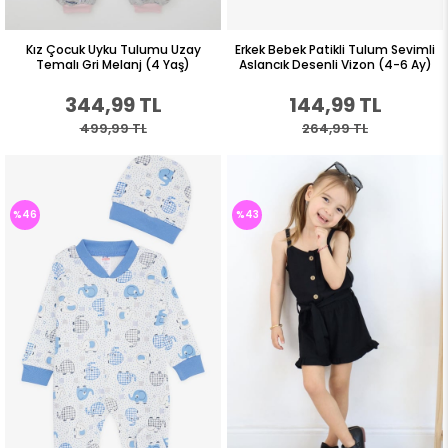
Kız Çocuk Uyku Tulumu Uzay
Erkek Bebek Patikli Tulum Sevimli
Temalı Gri Melanj (4 Yaş)
Aslancık Desenli Vizon (4-6 Ay)
344,99 TL
144,99 TL
499,99 TL
264,99 TL
%46
%43