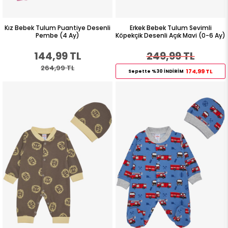
Kız Bebek Tulum Puantiye Desenli
Erkek Bebek Tulum Sevimli
Pembe (4 Ay)
Köpekçik Desenli Açık Mavi (0-6 Ay)
144,99 TL
249,99 TL
264,99 TL
174,99 TL
Sepette %30 İNDİRİM