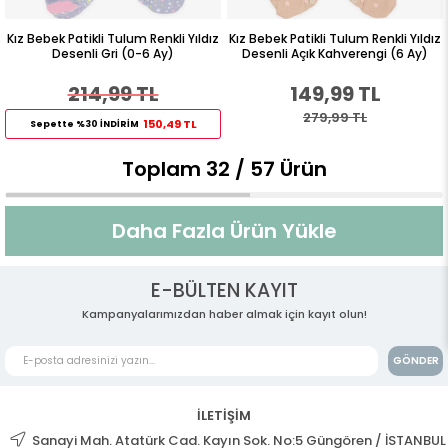
Kız Bebek Patikli Tulum Renkli Yıldız
Kız Bebek Patikli Tulum Renkli Yıldız
Desenli Gri (0-6 Ay)
Desenli Açık Kahverengi (6 Ay)
214,99 TL
149,99 TL
279,99 TL
150,49 TL
Sepette %30 İNDİRİM
Toplam
32
/
57
Ürün
Daha Fazla Ürün Yükle
E-BÜLTEN KAYIT
Kampanyalarımızdan haber almak için kayıt olun!
GÖNDER
İLETİŞİM
Sanayi Mah. Atatürk Cad. Kayın Sok. No:5 Güngören / İSTANBUL