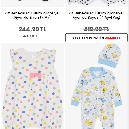
Kız Bebek Kısa Tulum Puantiyeli
Kız Bebek Kısa Tulum Puantiyeli
Fiyonklu Siyah (4 Ay)
Fiyonklu Beyaz (4 Ay-1 Yaş)
244,99 TL
419,99 TL
439,99 TL
293,99 TL
Sepette %30 İNDİRİM