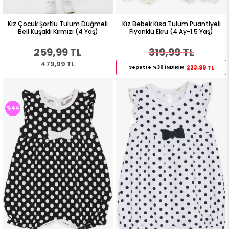
Kız Çocuk Şortlu Tulum Düğmeli
Kız Bebek Kısa Tulum Puantiyeli
Beli Kuşaklı Kırmızı (4 Yaş)
Fiyonklu Ekru (4 Ay-1.5 Yaş)
259,99 TL
319,99 TL
479,99 TL
223,99 TL
Sepette %30 İNDİRİM
%44