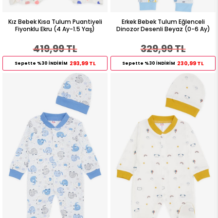
Kız Bebek Kısa Tulum Puantiyeli
Erkek Bebek Tulum Eğlenceli
Fiyonklu Ekru (4 Ay-1.5 Yaş)
Dinozor Desenli Beyaz (0-6 Ay)
419,99 TL
329,99 TL
293,99 TL
230,99 TL
Sepette %30 İNDİRİM
Sepette %30 İNDİRİM